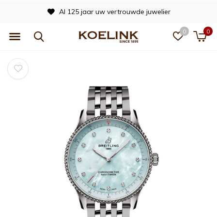
Al 125 jaar uw vertrouwde juwelier
0
0