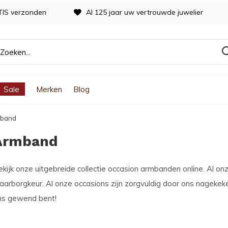
TIS verzonden
Al 125 jaar uw vertrouwde juwelier
Sale
Merken
Blog
band
Armband
kijk onze uitgebreide collectie occasion armbanden online. Al on
arborgkeur. Al onze occasions zijn zorgvuldig door ons nagekeken
ns gewend bent!