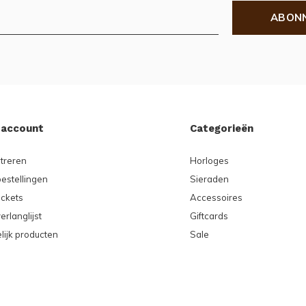
ABON
 account
Categorieën
treren
Horloges
bestellingen
Sieraden
ickets
Accessoires
erlanglijst
Giftcards
lijk producten
Sale