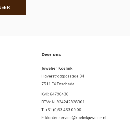
NEER
Over ons
Juwelier Koelink
Haverstraatpassage 34
7511 EX Enschede
KvK: 64790436
BTW: NL824242828B01
T: +31 (0)53 433 09 00
E:
klantenservice@koelinkjuwelier.nl