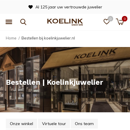
ouwde juwelier
Officieel dealer va
0
0
Home
Bestellen bij koelinkjuwelier.nl
Bestellen | Koelinkjuwelier
Onze winkel
Virtuele tour
Ons team