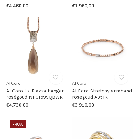
€4.460,00
€1.960,00
Al Coro
Al Coro
Al Coro La Piazza hanger
Al Coro Stretchy armband
roségoud NP9159SQBWR
roségoud A351R
€4.730,00
€3.910,00
-40%