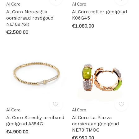
Al Coro
Al Coro
Al Coro Neraviglia
Al Coro collier geelgoud
oorsieraad roségoud
K06G45
NE10976R
€1.080,00
€2.580,00
Al Coro
Al Coro
Al Coro Strechy armband
Al Coro La Piazza
geelgoud A354G
oorsieraad geelgoud
NE7317MOG
€4.900,00
€6.950,00