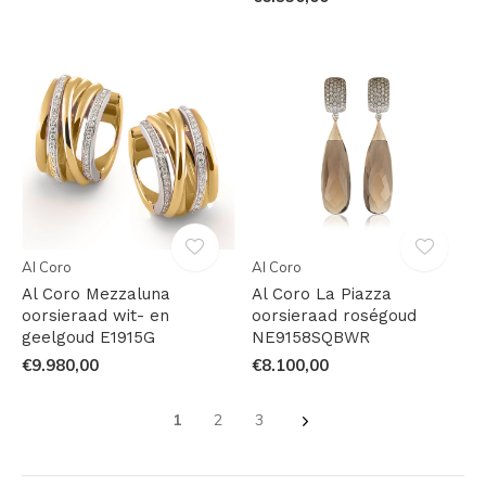
Al Coro
Al Coro
Al Coro Mezzaluna
Al Coro La Piazza
oorsieraad wit- en
oorsieraad roségoud
geelgoud E1915G
NE9158SQBWR
€9.980,00
€8.100,00
1
2
3