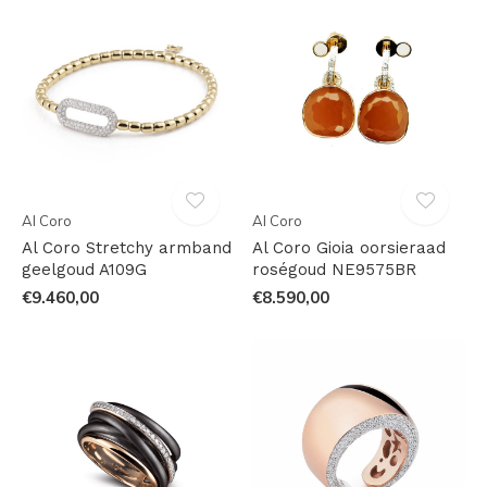
Al Coro
Al Coro
Al Coro Stretchy armband
Al Coro Gioia oorsieraad
geelgoud A109G
roségoud NE9575BR
€9.460,00
€8.590,00