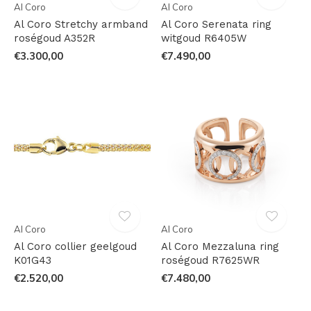
Al Coro
Al Coro
Al Coro Stretchy armband
Al Coro Serenata ring
roségoud A352R
witgoud R6405W
€3.300,00
€7.490,00
Al Coro
Al Coro
Al Coro collier geelgoud
Al Coro Mezzaluna ring
K01G43
roségoud R7625WR
€2.520,00
€7.480,00