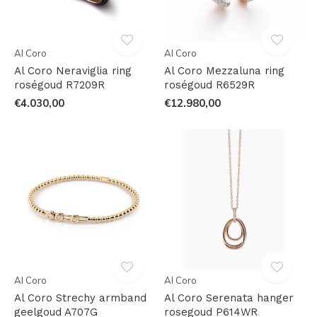
Al Coro
Al Coro
Al Coro Neraviglia ring
Al Coro Mezzaluna ring
roségoud R7209R
roségoud R6529R
€4.030,00
€12.980,00
Al Coro
Al Coro
Al Coro Strechy armband
Al Coro Serenata hanger
geelgoud A707G
rosegoud P614WR