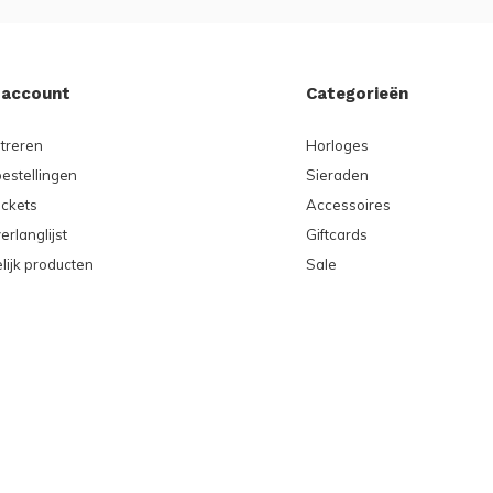
 account
Categorieën
treren
Horloges
bestellingen
Sieraden
ickets
Accessoires
erlanglijst
Giftcards
lijk producten
Sale