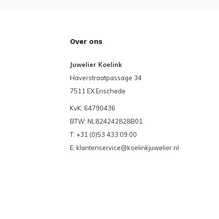
Over ons
Juwelier Koelink
Haverstraatpassage 34
7511 EX Enschede
KvK: 64790436
BTW: NL824242828B01
T: +31 (0)53 433 09 00
E:
klantenservice@koelinkjuwelier.nl