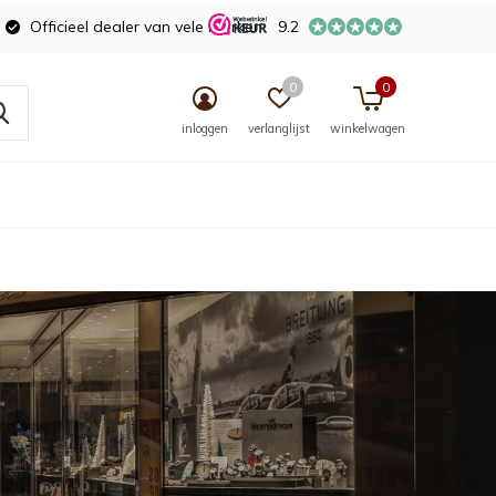
Officieel dealer van vele merken
9.2
0
0
inloggen
verlanglijst
winkelwagen