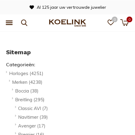
 125 jaar uw vertrouwde juwelier
0
0
Sitemap
Categorieën:
Horloges
(4251)
Merken
(4238)
Boccia
(38)
Breitling
(295)
Classic AVI
(7)
Navitimer
(39)
Avenger
(17)
Premier
(16)