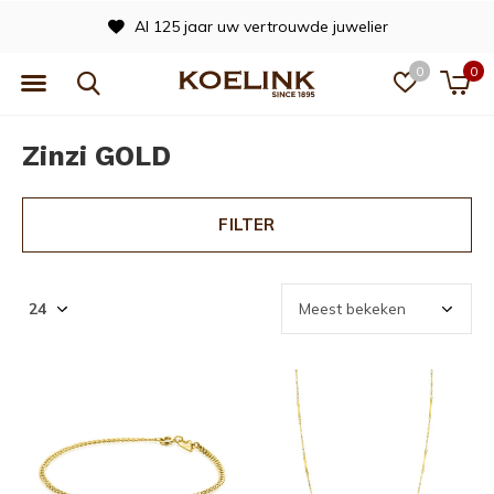
Al 125 jaar uw vertrouwde juwelier
0
0
Zinzi GOLD
FILTER