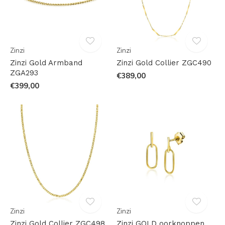
Zinzi
Zinzi
Zinzi Gold Armband
Zinzi Gold Collier ZGC490
ZGA293
€389,00
€399,00
Zinzi
Zinzi
Zinzi Gold Collier ZGC498
Zinzi GOLD oorknoppen