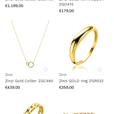
ZGO415
€1.199,00
€179,00
Zinzi
Zinzi
Zinzi Gold Collier ZGC460
Zinzi GOLD ring ZGR533
€439,00
€359,00