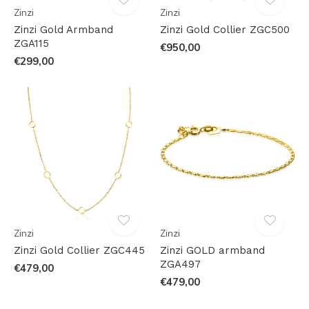
Zinzi
Zinzi
Zinzi Gold Armband
Zinzi Gold Collier ZGC500
ZGA115
€950,00
€299,00
Zinzi
Zinzi
Zinzi Gold Collier ZGC445
Zinzi GOLD armband
ZGA497
€479,00
€479,00