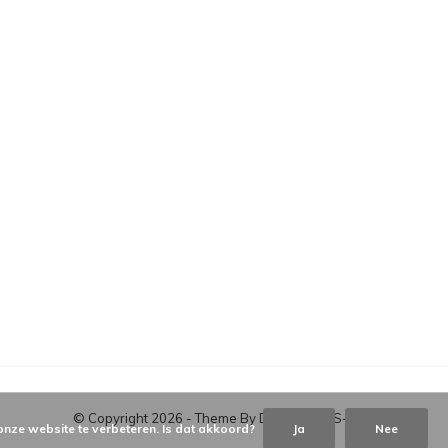
© Copyright
2026
- Theme By
DMWS
-
RSS-feed
onze website te verbeteren. Is dat akkoord?
Ja
Nee