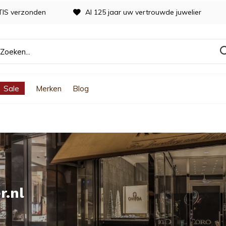
TIS verzonden
Al 125 jaar uw vertrouwde juwelier
Sale
Merken
Blog
r.nl