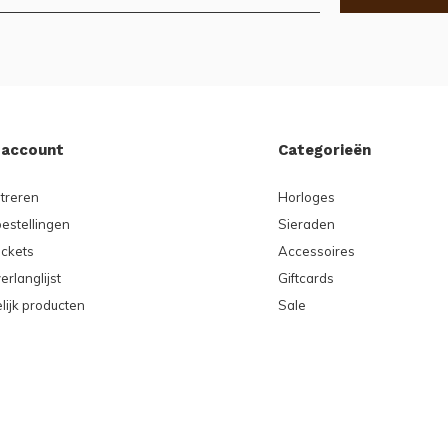
 account
Categorieën
treren
Horloges
bestellingen
Sieraden
ickets
Accessoires
erlanglijst
Giftcards
lijk producten
Sale