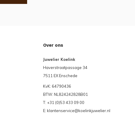
Over ons
Juwelier Koelink
Haverstraatpassage 34
7511 EX Enschede
KvK: 64790436
BTW: NL824242828B01
T: +31 (0)53 433 09 00
E:
klantenservice@koelinkjuwelier.nl