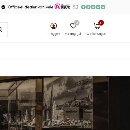
Officieel dealer van vele merken
9.2
0
0
inloggen
verlanglijst
winkelwagen