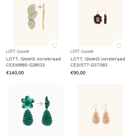
LOTT. Gioielli
LOTT. Gioielli
LOTT. Gioielli oorsieraad
LOTT. Gioielli oorsieraad
CESW880-G38133
CESI577-G57083
€140,00
€90,00