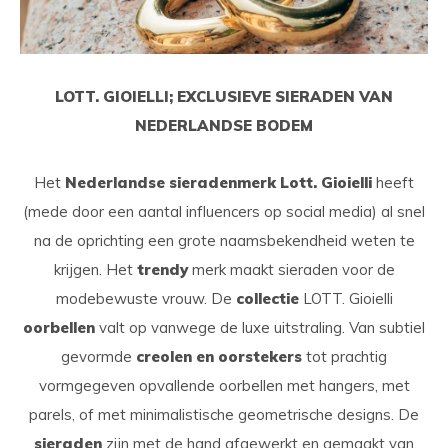
LOTT. GIOIELLI; EXCLUSIEVE SIERADEN VAN
NEDERLANDSE BODEM
Het
Nederlandse sieradenmerk Lott. Gioielli
heeft
(mede door een aantal influencers op social media) al snel
na de oprichting een grote naamsbekendheid weten te
krijgen. Het
trendy
merk maakt sieraden voor de
modebewuste vrouw. De
collectie
LOTT. Gioielli
oorbellen
valt op vanwege de luxe uitstraling. Van subtiel
gevormde
creolen en oorstekers
tot prachtig
vormgegeven opvallende oorbellen met hangers, met
parels, of met minimalistische geometrische designs. De
sieraden
zijn met de hand afgewerkt en gemaakt van