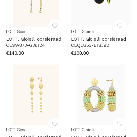
LOTT. Gioielli
LOTT. Gioielli
LOTT. Gioielli oorsieraad
LOTT. Gioielli oorsieraad
CESW873-G38124
CEQU353-B18392
€140,00
€100,00
LOTT. Gioielli
LOTT. Gioielli