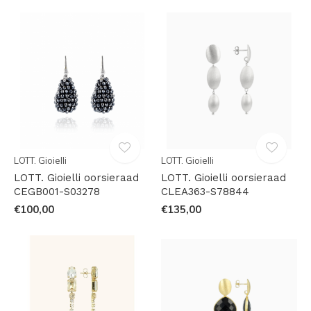
LOTT. Gioielli
LOTT. Gioielli
LOTT. Gioielli oorsieraad
LOTT. Gioielli oorsieraad
CEGB001-S03278
CLEA363-S78844
€100,00
€135,00