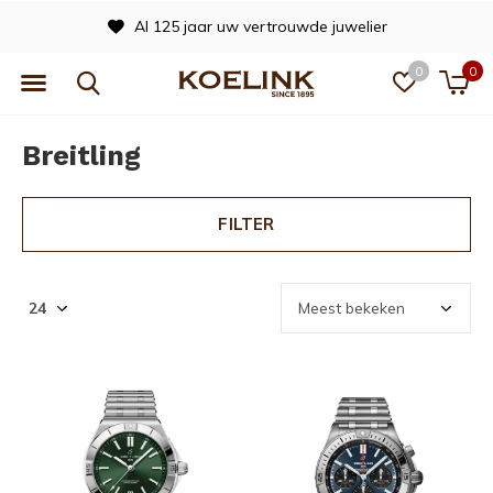
Officieel dealer van vele merken
0
0
Breitling
FILTER