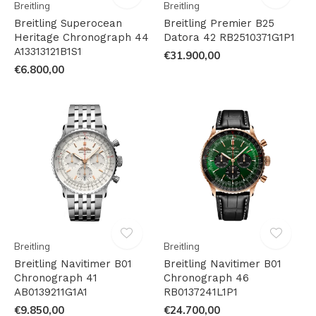
Breitling
Breitling
Breitling Superocean
Breitling Premier B25
Heritage Chronograph 44
Datora 42 RB2510371G1P1
A13313121B1S1
€31.900,00
€6.800,00
Breitling
Breitling
Breitling Navitimer B01
Breitling Navitimer B01
Chronograph 41
Chronograph 46
AB0139211G1A1
RB0137241L1P1
€9.850,00
€24.700,00