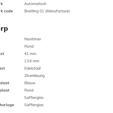
rk
Automatisch
rk code
Breitling 01 (Manufacture)
rp
Navitimer
Rond
ast
41 mm
13,6 mm
ast
Edelstaal
Zilverkleurig
plaat
Blauw
plaat
Rond
Saffierglas
 horloge
Saffierglas