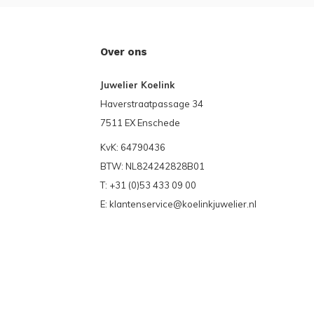
Over ons
Juwelier Koelink
Haverstraatpassage 34
7511 EX Enschede
KvK: 64790436
BTW: NL824242828B01
T: +31 (0)53 433 09 00
E:
klantenservice@koelinkjuwelier.nl