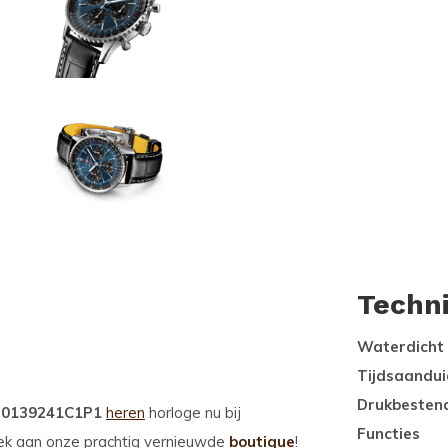
Techn
Waterdicht
Tijdsaandui
Drukbesten
AB0139241C1P1
heren
horloge nu bij
Functies
ek aan onze prachtig vernieuwde
boutique
!