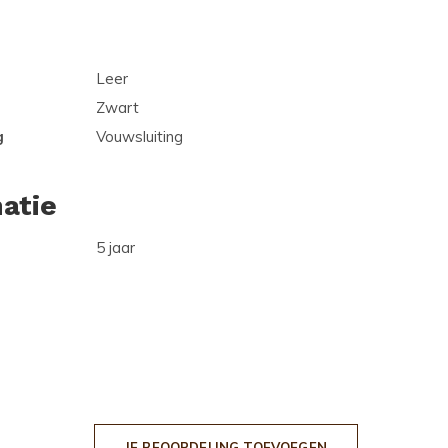
Leer
Zwart
g
Vouwsluiting
atie
5 jaar
JE BEOORDELING TOEVOEGEN