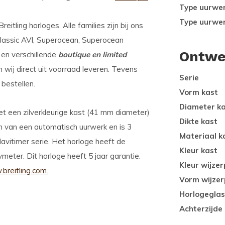
Type uurwe
Type uurwe
itling horloges. Alle families zijn bij ons
Classic AVI, Superocean, Superocean
Ontwe
 en verschillende
boutique en limited
 wij direct uit voorraad leveren. Tevens
Serie
 bestellen.
Vorm kast
Diameter k
t een zilverkleurige kast (41 mm diameter)
Dikte kast
en van een automatisch uurwerk en is 3
Materiaal k
avitimer serie. Het horloge heeft de
Kleur kast
meter. Dit horloge heeft 5 jaar garantie.
Kleur wijzer
breitling.com.
Vorm wijzer
Horlogeglas
Achterzijde