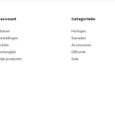
 account
Categorieën
treren
Horloges
bestellingen
Sieraden
ickets
Accessoires
erlanglijst
Giftcards
lijk producten
Sale