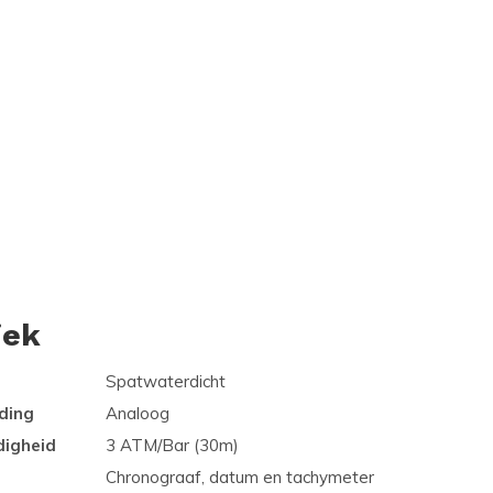
iek
Spatwaterdicht
ding
Analoog
digheid
3 ATM/Bar (30m)
Chronograaf, datum en tachymeter