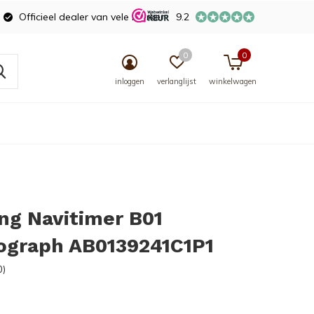
Officieel dealer van vele merken
9.2
0
0
inloggen
verlanglijst
winkelwagen
ing Navitimer B01
ograph AB0139241C1P1
0)