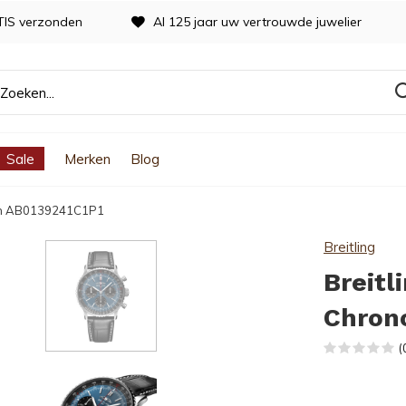
TIS verzonden
Al 125 jaar uw vertrouwde juwelier
Sale
Merken
Blog
aph AB0139241C1P1
Breitling
Breitl
Chron
(