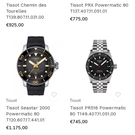
Tissot Chemin des
Tissot PRX Powermatic 80
Tourelles
T137.407.11.051.01
T139.807.11.031.00
€775,00
€925,00
Tissot
Tissot
Tissot Seastar 2000
Tissot PR516 Powermatic
Powermatic 80
80 T149.407.11.051.00
T120.607.17.441.01
€745,00
€1.175,00