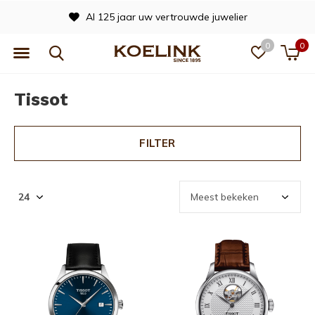
Officieel dealer van vele merken
0
0
Tissot
FILTER