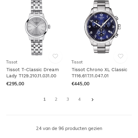
Tissot
Tissot
Tissot T-Classic Dream
Tissot Chrono XL Classic
Lady T129.210.11.031.00
T116.617.11.047.01
€295,00
€445,00
1
2
3
4
24 van de 96 producten gezien