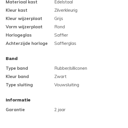
Materiaal kast
Edelstaal
Kleur kast
Zilverkleurig
Kleur wijzerplaat
Grijs
Vorm wijzerplaat
Rond
Horlogeglas
Saffier
Achterzijde horloge
Saffierglas
Band
Type band
Rubber/silliconen
Kleur band
Zwart
Type sluiting
Vouwsluiting
Informatie
Garantie
2 jaar