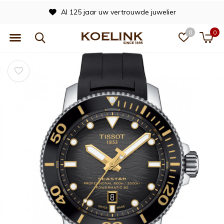
Al 125 jaar uw vertrouwde juwelier
0
0