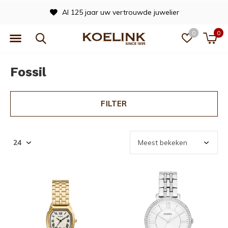
 uw vertrouwde juwelier
Officieel 
0
0
Fossil
FILTER