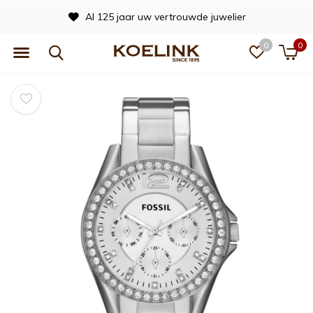
Al 125 jaar uw vertrouwde juwelier
0
0