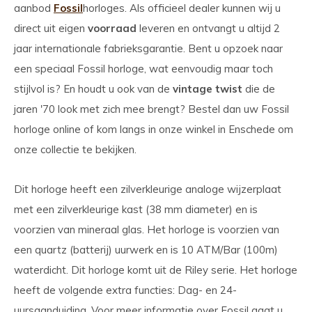
aanbod
Fossil
horloges. Als officieel dealer kunnen wij u
direct uit eigen
voorraad
leveren en ontvangt u altijd 2
jaar internationale fabrieksgarantie. Bent u opzoek naar
een speciaal Fossil horloge, wat eenvoudig maar toch
stijlvol is? En houdt u ook van de
vintage twist
die de
jaren '70 look met zich mee brengt? Bestel dan uw Fossil
horloge online of kom langs in onze winkel in Enschede om
onze collectie te bekijken.
Dit horloge heeft een zilverkleurige analoge wijzerplaat
met een zilverkleurige kast (38 mm diameter) en is
voorzien van mineraal glas. Het horloge is voorzien van
een quartz (batterij) uurwerk en is 10 ATM/Bar (100m)
waterdicht. Dit horloge komt uit de Riley serie. Het horloge
heeft de volgende extra functies: Dag- en 24-
uursaanduiding. Voor meer informatie over Fossil gaat u