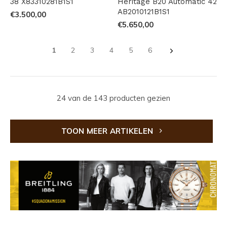
38 X83310281B1S1
Heritage B20 Automatic 42
AB2010121B1S1
€3.500,00
€5.650,00
1
2
3
4
5
6
24 van de 143 producten gezien
TOON MEER ARTIKELEN