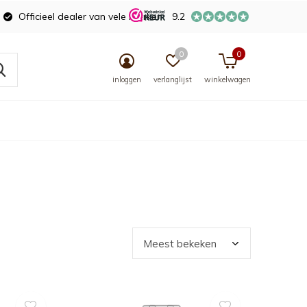
Officieel dealer van vele merken
9.2
0
0
inloggen
verlanglijst
winkelwagen