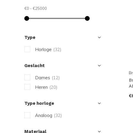
€0
-
€25000
Type
Horloge
(32)
Geslacht
Br
Dames
(12)
B
A
Heren
(20)
€
Type horloge
Analoog
(32)
Materiaal