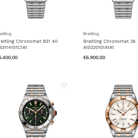
eitling
Breitling
reitling Chronomat B31 40
Breitling Chronomat 36
B3114101C1A1
A10320101A1A1
6.400,00
€6.900,00