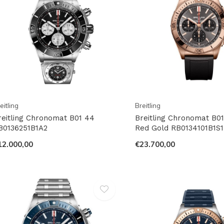
eitling
Breitling
reitling Chronomat B01 44
Breitling Chronomat B01
B0136251B1A2
Red Gold RB0134101B1S1
12.000,00
€23.700,00