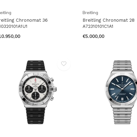
eitling
Breitling
reitling Chronomat 36
Breitling Chronomat 28
10320101A1U1
A72310101C1A1
10.950,00
€5.000,00