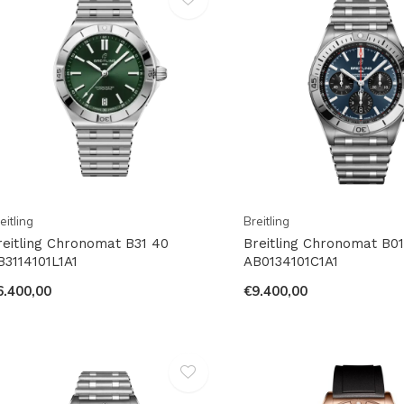
eitling
Breitling
reitling Chronomat B31 40
Breitling Chronomat B01
B3114101L1A1
AB0134101C1A1
6.400,00
€9.400,00