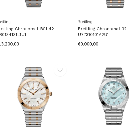
eitling
Breitling
reitling Chronomat B01 42
Breitling Chronomat 32
B0134131L1U1
U77310101A2U1
13.200,00
€9.000,00