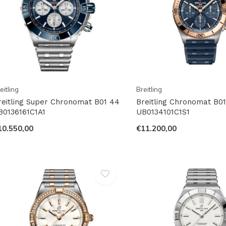
eitling
Breitling
reitling Super Chronomat B01 44
Breitling Chronomat B01
B0136161C1A1
UB0134101C1S1
10.550,00
€11.200,00