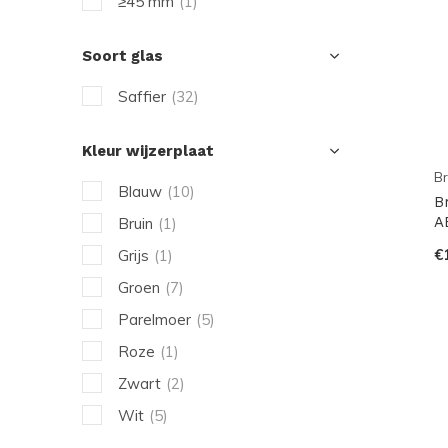
≥45 mm
(1)
Soort glas
Saffier
(32)
Kleur wijzerplaat
Br
Blauw
(10)
B
A
Bruin
(1)
€
Grijs
(1)
Groen
(7)
Parelmoer
(5)
Roze
(1)
Zwart
(2)
Wit
(5)