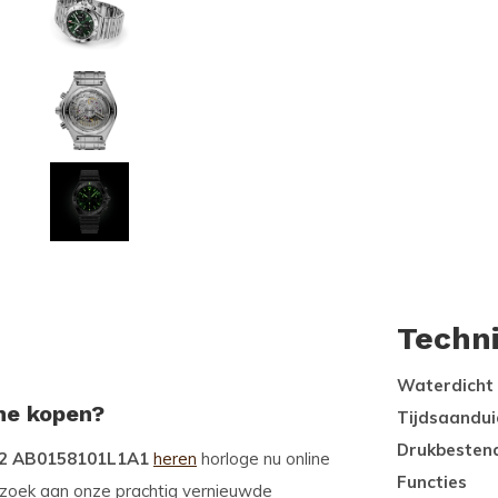
Techn
Waterdicht
ine kopen?
Tijdsaandui
Drukbesten
 42 AB0158101L1A1
heren
horloge nu online
Functies
zoek aan onze prachtig vernieuwde