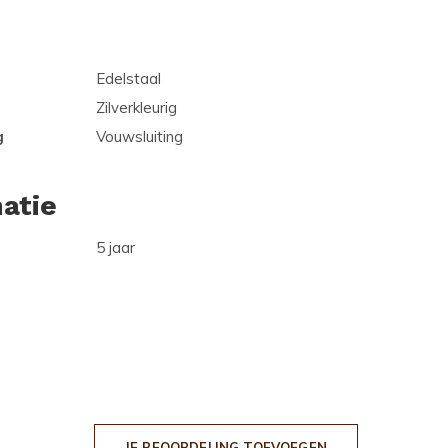
Edelstaal
Zilverkleurig
g
Vouwsluiting
atie
5 jaar
JE BEOORDELING TOEVOEGEN