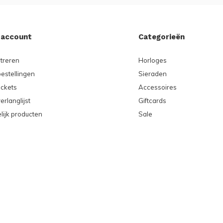
 account
Categorieën
treren
Horloges
bestellingen
Sieraden
ickets
Accessoires
erlanglijst
Giftcards
lijk producten
Sale