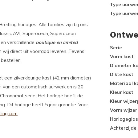
Type uurwe
Type uurwe
itling horloges. Alle families zijn bij ons
Ontwe
Classic AVI, Superocean, Superocean
 en verschillende
boutique en limited
Serie
 wij direct uit voorraad leveren. Tevens
Vorm kast
 bestellen.
Diameter k
Dikte kast
t een zilverkleurige kast (42 mm diameter)
Materiaal k
ien van een automatisch uurwerk en is 20
Kleur kast
 Chronomat serie. Het horloge heeft de
Kleur wijzer
g. Dit horloge heeft 5 jaar garantie. Voor
Vorm wijzer
ling.com
.
Horlogeglas
Achterzijde