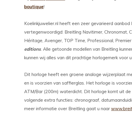
boutique
!
Koelinkjuwelier.nl heeft een zeer gevarieerd aanbod Bre
vertegenwoordigd: Breitling Navitimer, Chronomat, 
Héritage, Avenger, TOP Time, Professional, Premier
editions
. Alle getoonde modellen van Breitling kunnen
kunnen wij alles van dit prachtige horlogemerk voor u
Dit horloge heeft een groene analoge wijzerplaat me
en is voorzien van saffierglas. Het horloge is voorz
ATM/Bar (200m) waterdicht. Dit horloge komt uit de
volgende extra functies: chronograaf, datumaanduidin
meer informatie over Breitling gaat u naar
www.breit