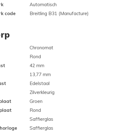
rk
Automatisch
rk code
Breitling B31 (Manufacture)
rp
Chronomat
Rond
ast
42 mm
13,77 mm
ast
Edelstaal
Zilverkleurig
plaat
Groen
plaat
Rond
Saffierglas
 horloge
Saffierglas