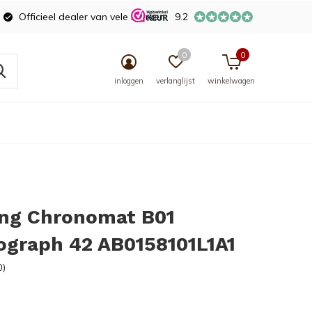
Officieel dealer van vele merken
9.2
0
0
inloggen
verlanglijst
winkelwagen
ing Chronomat B01
ograph 42 AB0158101L1A1
0)