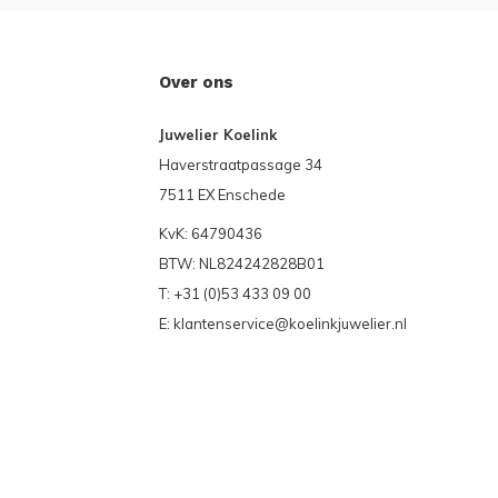
Over ons
Juwelier Koelink
Haverstraatpassage 34
7511 EX Enschede
KvK: 64790436
BTW: NL824242828B01
T: +31 (0)53 433 09 00
E:
klantenservice@koelinkjuwelier.nl