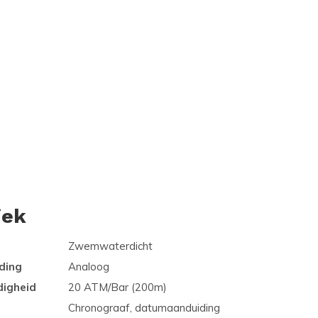
iek
Zwemwaterdicht
ding
Analoog
digheid
20 ATM/Bar (200m)
Chronograaf, datumaanduiding