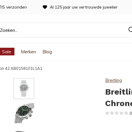
TIS verzonden
Al 125 jaar uw vertrouwde juwelier
Sale
Merken
Blog
raph 42 AB0158101L1A1
Breitling
Breitl
Chron
(