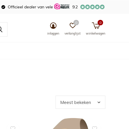
Officieel dealer van vele merken
9.2
0
0
inloggen
verlanglijst
winkelwagen