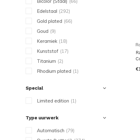
Bicolor (Staal)
(66)
Edelstaal
(292)
Gold plated
(66)
Goud
(9)
Keramiek
(18)
R
Kunststof
(17)
R
C
Titanium
(2)
€
Rhodium plated
(1)
Special
Limited edition
(1)
Type uurwerk
Automatisch
(79)