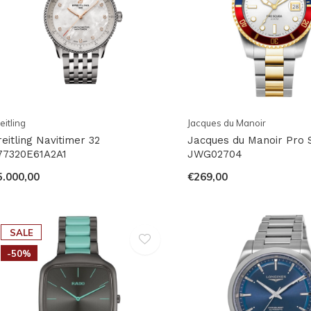
eitling
Jacques du Manoir
reitling Navitimer 32
Jacques du Manoir Pro 
77320E61A2A1
JWG02704
5.000,00
€269,00
SALE
-50%