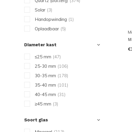
Quartz (batterij)
(374)
Solar
(3)
Handopwinding
(1)
Oplaadbaar
(5)
Mi
M
Diameter kast
€
≤25 mm
(47)
25-30 mm
(106)
30-35 mm
(178)
35-40 mm
(101)
40-45 mm
(31)
≥45 mm
(3)
Soort glas
Mineraal
(213)