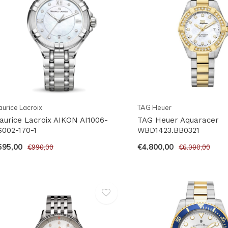
urice Lacroix
TAG Heuer
aurice Lacroix AIKON AI1006-
TAG Heuer Aquaracer
S002-170-1
WBD1423.BB0321
595,00
€4.800,00
€990,00
€6.000,00