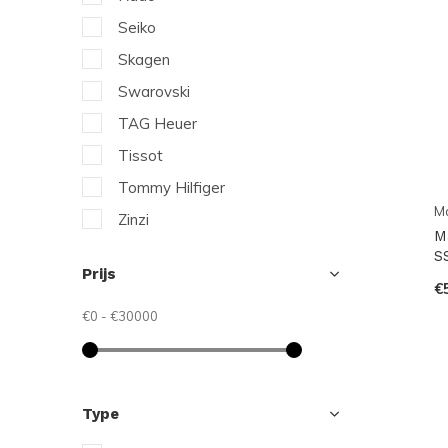
Seiko
Skagen
Swarovski
TAG Heuer
Tissot
Tommy Hilfiger
Ma
Zinzi
M
S
Prijs
€
€0
-
€30000
Type