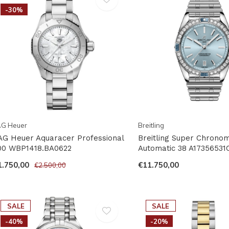
-30%
AG Heuer
Breitling
AG Heuer Aquaracer Professional
Breitling Super Chrono
00 WBP1418.BA0622
Automatic 38 A17356531
1.750,00
€11.750,00
€2.500,00
SALE
SALE
-40%
-20%