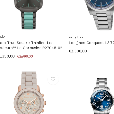
ado
Longines
ado True Square Thinline Les
Longines Conquest L3.72
ouleurs™ Le Corbusier R27045162
€2.300,00
1.350,00
€2.700,00