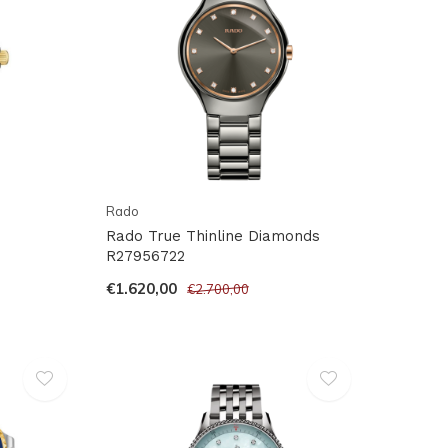
Rado
Rado True Thinline Diamonds
R27956722
€1.620,00
€2.700,00