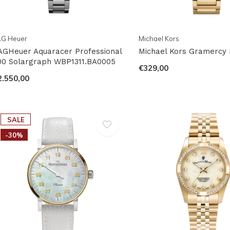
AG Heuer
Michael Kors
AGHeuer Aquaracer Professional
Michael Kors Gramercy
00 Solargraph WBP1311.BA0005
€329,00
2.550,00
SALE
-30%