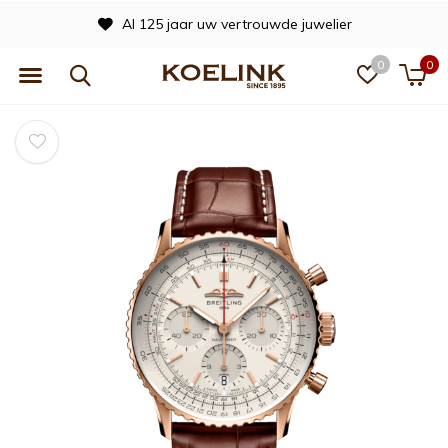
Al 125 jaar uw vertrouwde juwelier
0
0