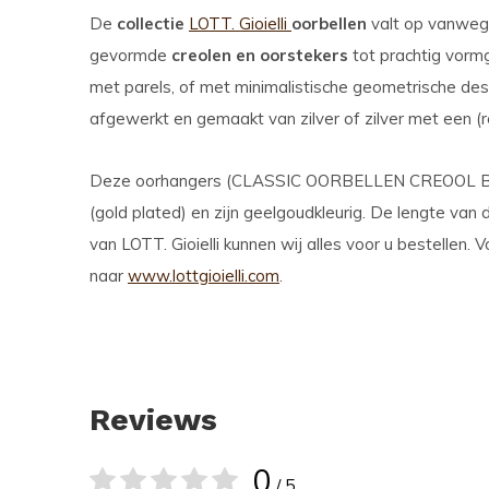
De
collectie
LOTT. Gioielli
oorbellen
valt op vanwege 
gevormde
creolen en oorstekers
tot prachtig vorm
met parels, of met minimalistische geometrische de
afgewerkt en gemaakt van zilver of zilver met een (r
Deze oorhangers (CLASSIC OORBELLEN CREOOL BAL
(gold plated) en zijn geelgoudkleurig. De lengte van d
van LOTT. Gioielli kunnen wij alles voor u bestellen.
naar
www.lottgioielli.com
.
Reviews
0
/ 5