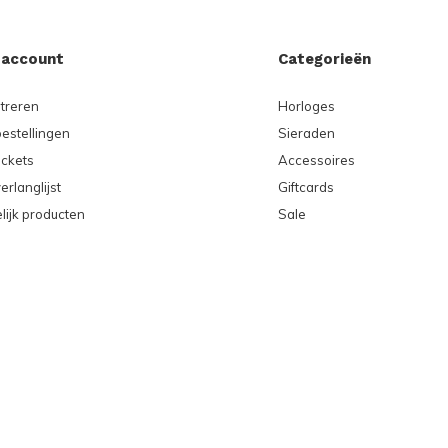
 account
Categorieën
treren
Horloges
bestellingen
Sieraden
ickets
Accessoires
erlanglijst
Giftcards
lijk producten
Sale