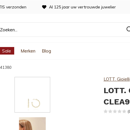
TIS verzonden
Al 125 jaar uw vertrouwde juwelier
Sale
Merken
Blog
-G41380
LOTT. Gioielli
LOTT. 
CLEA9
(