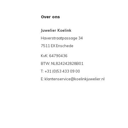
Over ons
Juwelier Koelink
Haverstraatpassage 34
7511 EX Enschede
KvK: 64790436
BTW: NL824242828B01
T: +31 (0)53 433 09 00
E:
klantenservice@koelinkjuwelier.nl