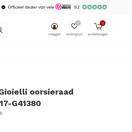
Officieel dealer van vele merken
9.2
0
0
inloggen
verlanglijst
winkelwagen
Gioielli oorsieraad
17-G41380
0)