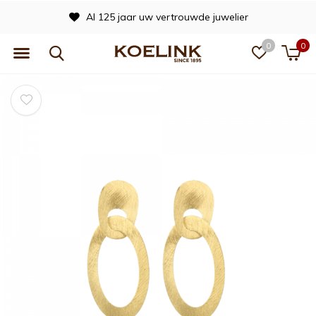
Al 125 jaar uw vertrouwde juwelier
0
0