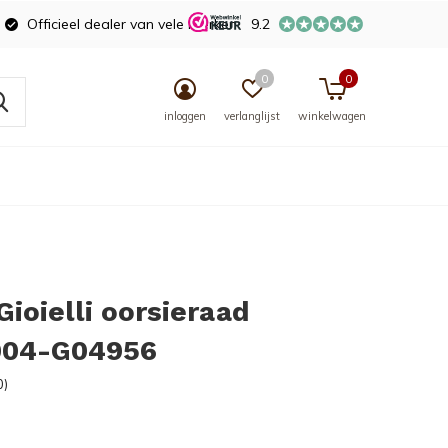
Officieel dealer van vele merken
9.2
0
0
inloggen
verlanglijst
winkelwagen
Gioielli oorsieraad
04-G04956
0)