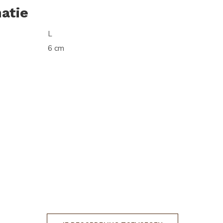
atie
L
6 cm