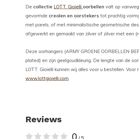
De
collectie
LOTT. Gioielli
oorbellen
valt op vanwege 
gevormde
creolen en oorstekers
tot prachtig vorm
met parels, of met minimalistische geometrische de
afgewerkt en gemaakt van zilver of zilver met een (r
Deze oorhangers (ARMY GROENE OORBELLEN BERRY 
plated) en zijn geelgoudkleurig. De lengte van de oor
LOTT. Gioielli kunnen wij alles voor u bestellen. Voor
www.lottgioielli.com
.
Reviews
0
/ 5