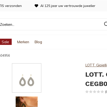
TIS verzonden
Al 125 jaar uw vertrouwde juwelier
Sale
Merken
Blog
-G04956
LOTT. Gioielli
LOTT. 
CEGB0
(