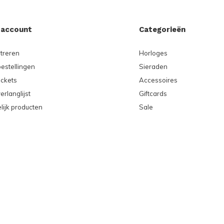
 account
Categorieën
treren
Horloges
bestellingen
Sieraden
ickets
Accessoires
erlanglijst
Giftcards
lijk producten
Sale