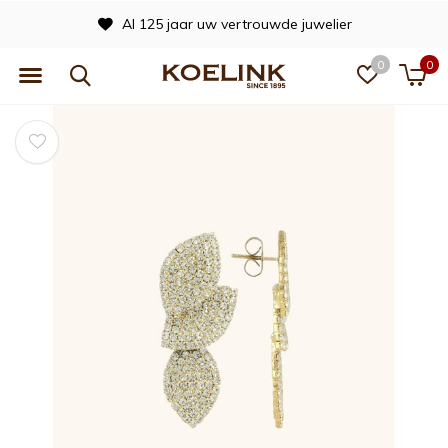
Al 125 jaar uw vertrouwde juwelier
0
0