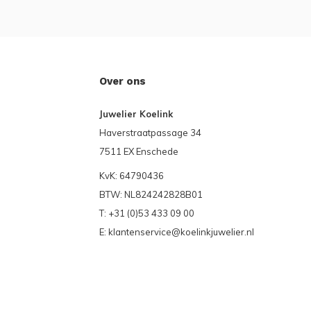
Over ons
Juwelier Koelink
Haverstraatpassage 34
7511 EX Enschede
KvK: 64790436
BTW: NL824242828B01
T: +31 (0)53 433 09 00
E:
klantenservice@koelinkjuwelier.nl