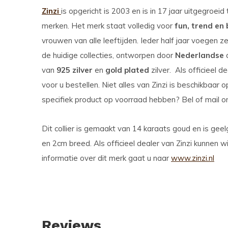
Zinzi
is opgericht is 2003 en is in 17 jaar uitgegroei
merken. Het merk staat volledig voor
fun, trend en
vrouwen van alle leeftijden. Ieder half jaar voegen
de huidige collecties, ontworpen door
Nederlandse
d
van
925 zilver
en
gold plated
zilver. Als officieel d
voor u bestellen. Niet alles van Zinzi is beschikbaa
specifiek product op voorraad hebben? Bel of mail o
Dit collier is gemaakt van 14 karaats goud en is geelg
en 2cm breed. Als officieel dealer van Zinzi kunnen wi
informatie over dit merk gaat u naar
www.zinzi.nl
Reviews