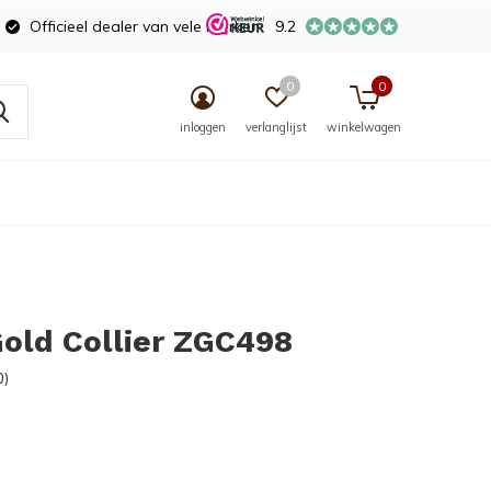
Officieel dealer van vele merken
9.2
0
0
inloggen
verlanglijst
winkelwagen
Gold Collier ZGC498
0)