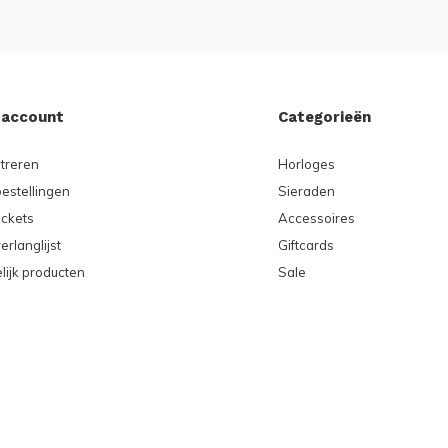
 account
Categorieën
treren
Horloges
bestellingen
Sieraden
ickets
Accessoires
erlanglijst
Giftcards
lijk producten
Sale