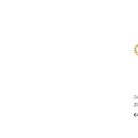
Zi
Z
€