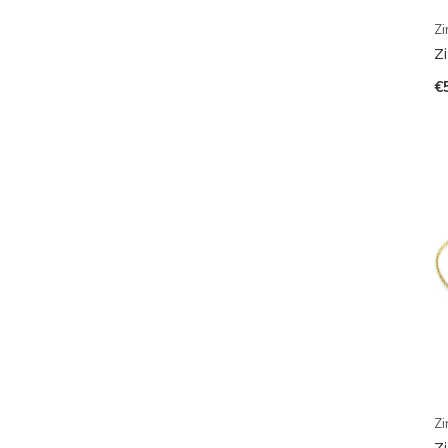
Zi
Z
€
Zi
Z