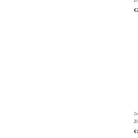
€
Zi
Z
€