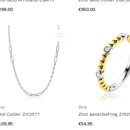
299,00
€950,00
nzi
Zinzi
inzi Collier ZIC2577
Zinzi aanschuifring ZIR2
109,95
€54,95