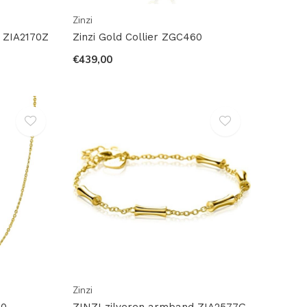
Zinzi
 ZIA2170Z
Zinzi Gold Collier ZGC460
€439,00
Zinzi
00
ZINZI zilveren armband ZIA2577G