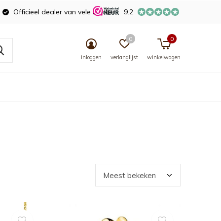
Officieel dealer van vele merken
9.2
0
0
inloggen
verlanglijst
winkelwagen