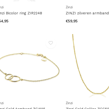
nzi
Zinzi
inzi Bicolor ring ZIR2248
ZINZI zilveren armband
54,95
€59,95
nzi
Zinzi
inzi Gold Armband ZGA115
Zinzi Gold Collier ZGC5