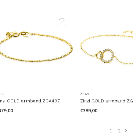
nzi
Zinzi
inzi GOLD armband ZGA497
Zinzi GOLD armband Z
479,00
€389,00
1
2