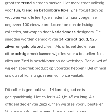
grootste
trend
sieraden merken. Het merk staat volledig
voor
fun, trend en betaalbare luxe.
Zinzi focust zich op
vrouwen van alle leeftijden. Ieder half jaar voegen ze
ongeveer 100 nieuwe producten toe aan de huidige
collecties, ontworpen door
Nederlandse
designers. De
sieraden worden gemaakt van
14 karaat goud,
925
zilver
en
gold plated
zilver. Als officieel dealer van
dit
prachtige
merk kunnen wij alles voor u bestellen. Niet
alles van Zinzi is beschikbaar op de webshop! Benieuwd of
wij een specifiek product op voorraad hebben? Bel of mail
ons dan of kom langs in één van onze winkels.
Dit collier is gemaakt van 14 karaat goud en is
geelgoudkleurig. Het collier is 42 t/m 45 cm lang. Als
officieel dealer van Zinzi kunnen wij alles voor u bestellen.
Voor meer informatie over dit merk gaat u naar