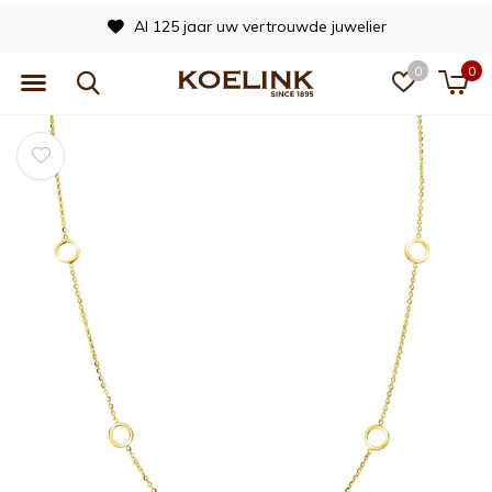
Al 125 jaar uw vertrouwde juwelier
0
0