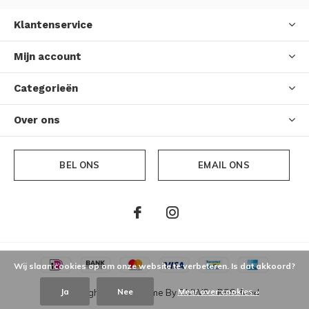
Klantenservice
Mijn account
Categorieën
Over ons
BEL ONS
EMAIL ONS
Wij slaan cookies op om onze website te verbeteren. Is dat akkoord?
Ja
Nee
Meer over cookies »
© Copyright
2026
- Theme By
DMWS
-
RSS-feed