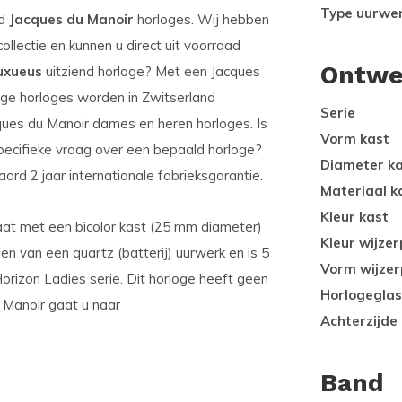
Type uurwe
od
Jacques du Manoir
horloges. Wij hebben
llectie en kunnen u direct uit voorraad
Ontwe
uxueus
uitziend horloge? Met een Jacques
ige horloges worden in Zwitserland
Serie
ues du Manoir dames en heren horloges. Is
Vorm kast
specifieke vraag over een bepaald horloge?
Diameter k
ard 2 jaar internationale fabrieksgarantie.
Materiaal k
Kleur kast
laat met een bicolor kast (25 mm diameter)
Kleur wijzer
ien van een quartz (batterij) uurwerk en is 5
Vorm wijzer
orizon Ladies serie. Dit horloge heeft geen
Horlogeglas
u Manoir gaat u naar
Achterzijde
Band