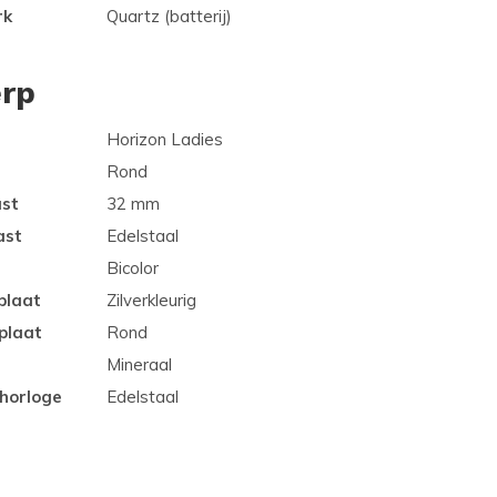
rk
Quartz (batterij)
rp
Horizon Ladies
Rond
ast
32 mm
ast
Edelstaal
Bicolor
plaat
Zilverkleurig
plaat
Rond
Mineraal
 horloge
Edelstaal