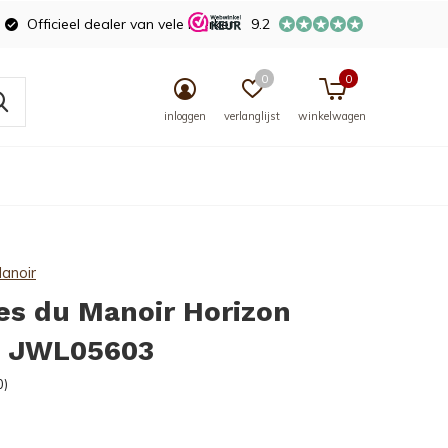
Officieel dealer van vele merken
9.2
0
0
inloggen
verlanglijst
winkelwagen
anoir
es du Manoir Horizon
s JWL05603
0)