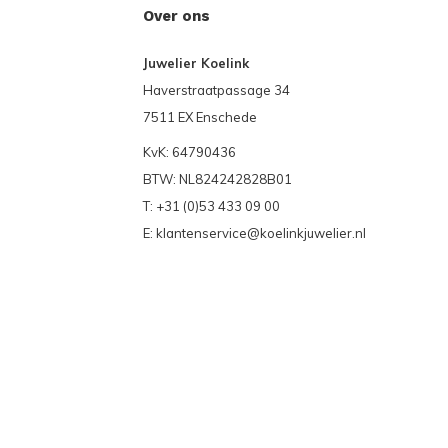
Over ons
Juwelier Koelink
Haverstraatpassage 34
7511 EX Enschede
KvK: 64790436
BTW: NL824242828B01
T: +31 (0)53 433 09 00
E:
klantenservice@koelinkjuwelier.nl