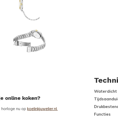
Techn
Waterdicht
ge online koken?
Tijdsaandui
Drukbesten
3
horloge nu op
koelinkjuwelier.nl.
Functies