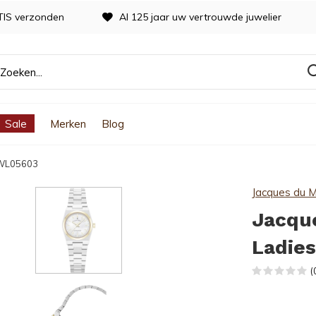
TIS verzonden
Al 125 jaar uw vertrouwde juwelier
Sale
Merken
Blog
JWL05603
Jacques du M
Jacqu
Ladie
(