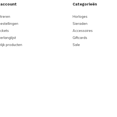
 account
Categorieën
treren
Horloges
bestellingen
Sieraden
ickets
Accessoires
erlanglijst
Giftcards
lijk producten
Sale