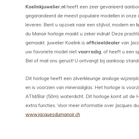
Koelinkjuwelier.nl
heeft een zeer gevarieerd aanb
gegarandeerd de meest populaire modellen in onze co
leveren. Bent u opzoek naar een stijlvol, modern en
l
du Manoir horloge maakt u zeker indruk! Deze pracht
gemaakt. Juwelier Koelink is
officieel
dealer
van Jacq
uw favoriete model niet
voorradig
, of heeft u een 
Bel of mail ons gerust! U ontvangt bij aankoop standa
Dit horloge heeft een zilverkleurige analoge wijzerp
en is voorzien van mineraalglas. Het horloge is voorz
ATM/Bar (50m) waterdicht. Dit horloge komt uit de H
extra functies. Voor meer informatie over Jacques d
www.jacquesdumanoir.ch