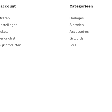
 account
Categorieën
treren
Horloges
bestellingen
Sieraden
ickets
Accessoires
erlanglijst
Giftcards
lijk producten
Sale