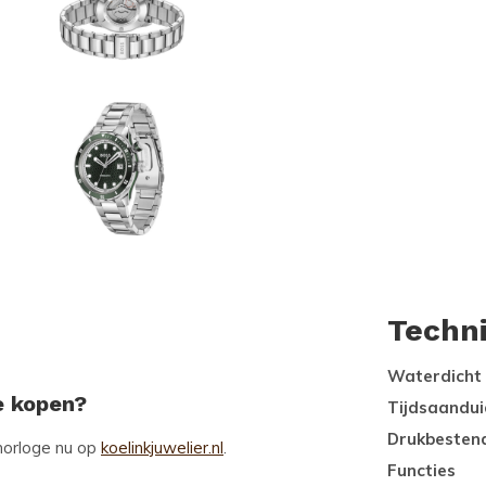
Techn
Waterdicht
e kopen?
Tijdsaandui
Drukbesten
horloge nu op
koelinkjuwelier.nl
.
Functies