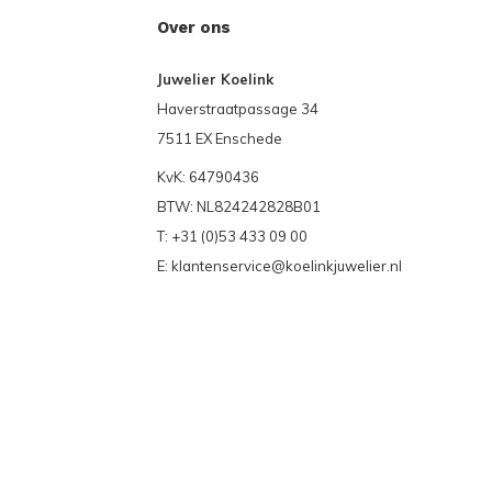
Over ons
Juwelier Koelink
Haverstraatpassage 34
7511 EX Enschede
KvK: 64790436
BTW: NL824242828B01
T: +31 (0)53 433 09 00
E:
klantenservice@koelinkjuwelier.nl