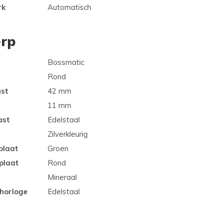
rk
Automatisch
rp
Bossmatic
Rond
ast
42 mm
11 mm
ast
Edelstaal
Zilverkleurig
plaat
Groen
plaat
Rond
Mineraal
 horloge
Edelstaal