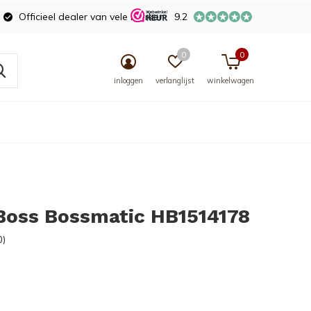
Officieel dealer van vele merken
9.2
0
0
inloggen
verlanglijst
winkelwagen
Boss Bossmatic HB1514178
0)