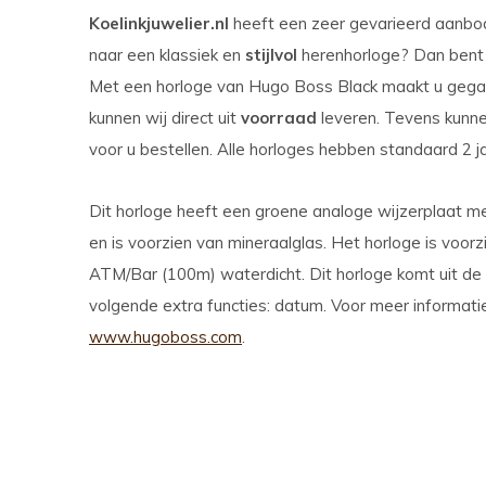
Koelinkjuwelier.nl
heeft een zeer gevarieerd aanbo
naar een klassiek en
stijlvol
herenhorloge? Dan bent u
Met een horloge van Hugo Boss Black maakt u gegar
kunnen wij direct uit
voorraad
leveren. Tevens kunnen
voor u bestellen. Alle horloges hebben standaard 2 ja
Dit horloge heeft een groene analoge wijzerplaat me
en is voorzien van mineraalglas. Het horloge is voor
ATM/Bar (100m) waterdicht. Dit horloge komt uit de
volgende extra functies: datum. Voor meer informat
www.hugoboss.com
.