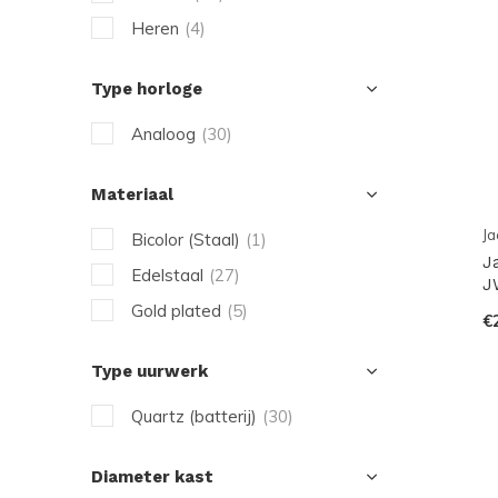
Heren
(4)
Type horloge
Analoog
(30)
Materiaal
Ja
Bicolor (Staal)
(1)
J
Edelstaal
(27)
J
Gold plated
(5)
€
Type uurwerk
Quartz (batterij)
(30)
Diameter kast