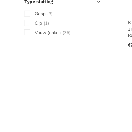
Type sluiting
Gesp
(3)
Ja
Clip
(1)
J
Vouw (enkel)
(26)
R
€