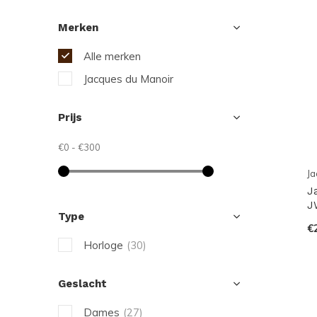
Merken
Alle merken
Jacques du Manoir
Prijs
€0
-
€300
Ja
J
J
Type
€
Horloge
(30)
Geslacht
Dames
(27)