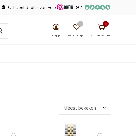
Officieel dealer van vele merken
9.2
0
0
inloggen
verlanglijst
winkelwagen