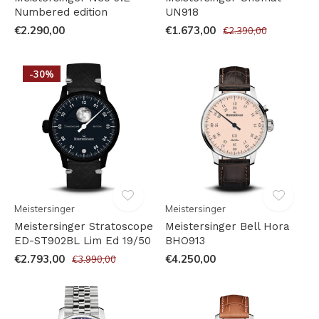
Numbered edition
UN918
€2.290,00
€1.673,00
€2.390,00
-30%
Meistersinger
Meistersinger
Meistersinger Stratoscope
Meistersinger Bell Hora
ED-ST902BL Lim Ed 19/50
BHO913
€2.793,00
€4.250,00
€3.990,00