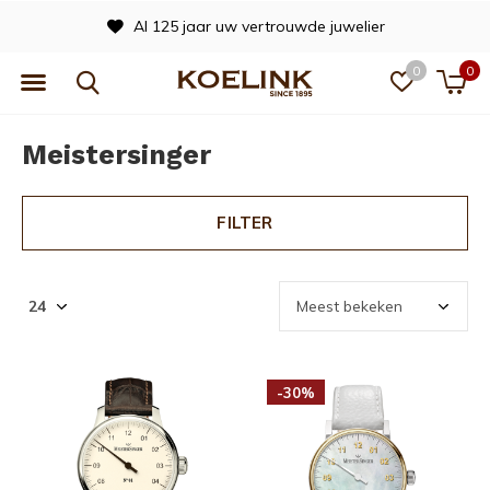
Officieel dealer van vele merken
0
0
Meistersinger
FILTER
-30%