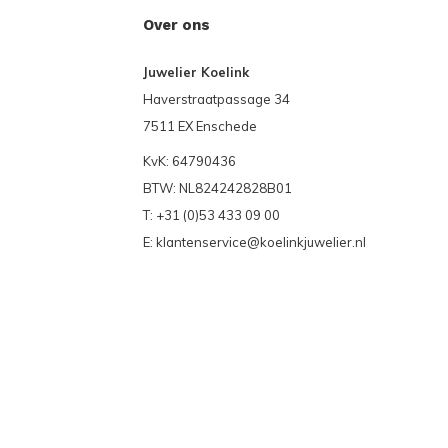
Over ons
Juwelier Koelink
Haverstraatpassage 34
7511 EX Enschede
KvK: 64790436
BTW: NL824242828B01
T: +31 (0)53 433 09 00
E:
klantenservice@koelinkjuwelier.nl