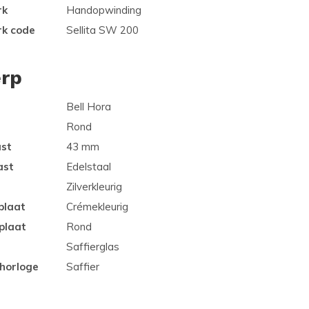
rk
Handopwinding
rk code
Sellita SW 200
rp
Bell Hora
Rond
ast
43 mm
ast
Edelstaal
Zilverkleurig
plaat
Crémekleurig
plaat
Rond
Saffierglas
 horloge
Saffier