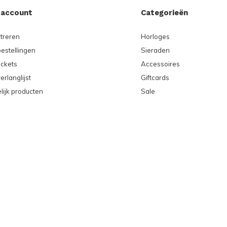
 account
Categorieën
treren
Horloges
bestellingen
Sieraden
ickets
Accessoires
erlanglijst
Giftcards
lijk producten
Sale