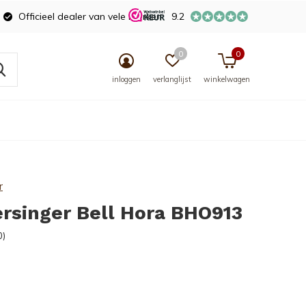
Officieel dealer van vele merken
9.2
0
0
inloggen
verlanglijst
winkelwagen
r
rsinger Bell Hora BHO913
0)