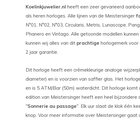
Koelinkjuwelier.nl
heeft een zeer gevarieerd aanb
als heren horloges. Alle lijnen van de Meistersinger
f
N°01, N°02, N°03, Circularis, Metris, Lunascope, Pang
Phanero en Vintago. Alle getoonde modellen kunnen w
kunnen wij alles van dit
prachtige
horlogemerk voor 
2 jaar garantie.
Dit horloge heeft een crémekleurige analoge wijzerp
diameter) en is voorzien van saffier glas. Het horlo
en is 5 ATM/Bar (50m) waterdicht. Dit horloge komt u
edition van Meistersinger heeft een heel bijzondere
''
Sonnerie au passage
''. Elk uur slaat de klok één k
knop. Voor meer informatie over Meistersinger gaat 