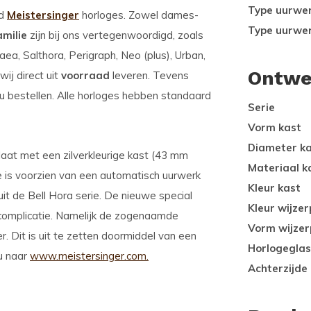
Type uurwe
od
Meistersinger
horloges. Zowel dames-
Type uurwe
amilie
zijn bij ons vertegenwoordigd, zoals
aea, Salthora, Perigraph, Neo (plus), Urban,
Ontwe
ij direct uit
voorraad
leveren. Tevens
u bestellen. Alle horloges hebben standaard
Serie
Vorm kast
Diameter k
laat met een zilverkleurige kast (43 mm
Materiaal k
ge is voorzien van een automatisch uurwerk
Kleur kast
it de Bell Hora serie. De nieuwe special
Kleur wijzer
 complicatie. Namelijk de zogenaamde
Vorm wijzer
eer. Dit is uit te zetten doormiddel van een
Horlogeglas
u naar
www.meistersinger.com.
Achterzijde