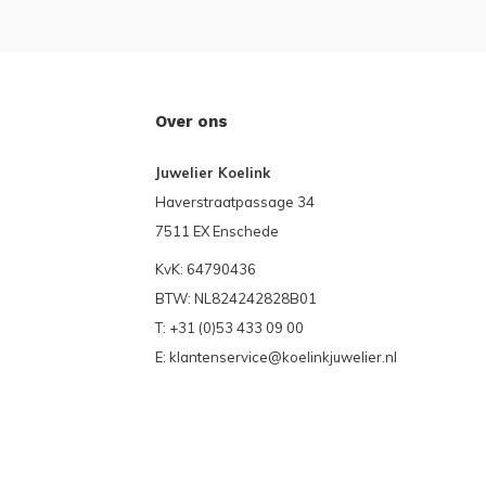
Over ons
Juwelier Koelink
Haverstraatpassage 34
7511 EX Enschede
KvK: 64790436
BTW: NL824242828B01
T: +31 (0)53 433 09 00
E:
klantenservice@koelinkjuwelier.nl