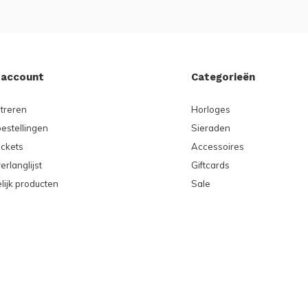
 account
Categorieën
treren
Horloges
bestellingen
Sieraden
ickets
Accessoires
erlanglijst
Giftcards
lijk producten
Sale