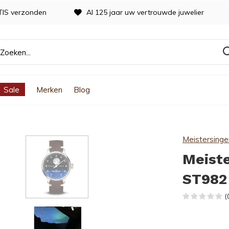
TIS verzonden
Al 125 jaar uw vertrouwde juwelier
Sale
Merken
Blog
Meistersinge
Meiste
ST982
(