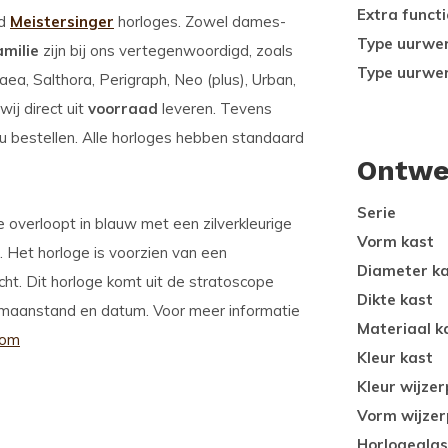
Extra functi
od
Meistersinger
horloges. Zowel dames-
Type uurwe
amilie
zijn bij ons vertegenwoordigd, zoals
Type uurwe
aea, Salthora, Perigraph, Neo (plus), Urban,
ij direct uit
voorraad
leveren. Tevens
u bestellen. Alle horloges hebben standaard
Ontwe
Serie
 overloopt in blauw met een zilverkleurige
Vorm kast
. Het horloge is voorzien van een
Diameter k
ht. Dit horloge komt uit de stratoscope
Dikte kast
: maanstand en datum. Voor meer informatie
Materiaal k
com
Kleur kast
Kleur wijzer
Vorm wijzer
Horlogeglas