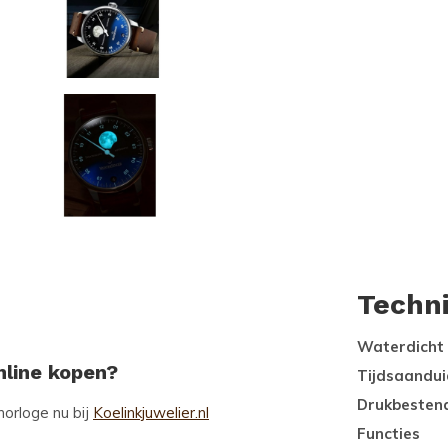
Techn
Waterdicht
nline kopen?
Tijdsaandui
Drukbesten
horloge nu bij
Koelinkjuwelier.nl
Functies