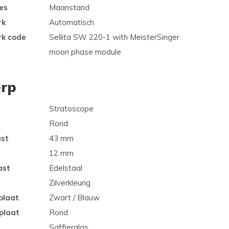
es
Maanstand
rk
Automatisch
rk code
Sellita SW 220-1 with MeisterSinger
moon phase module
rp
Stratoscope
Rond
ast
43 mm
12 mm
ast
Edelstaal
Zilverkleurig
plaat
Zwart / Blauw
plaat
Rond
Saffierglas