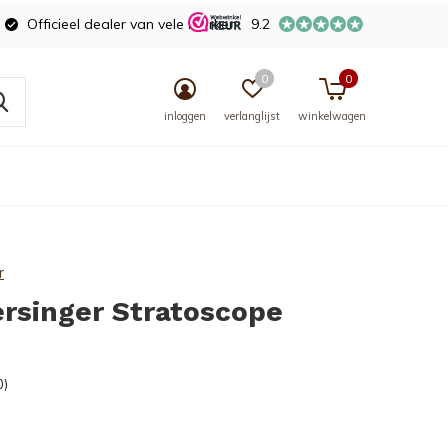
Officieel dealer van vele merken
9.2
0
0
inloggen
verlanglijst
winkelwagen
r
rsinger Stratoscope
0)