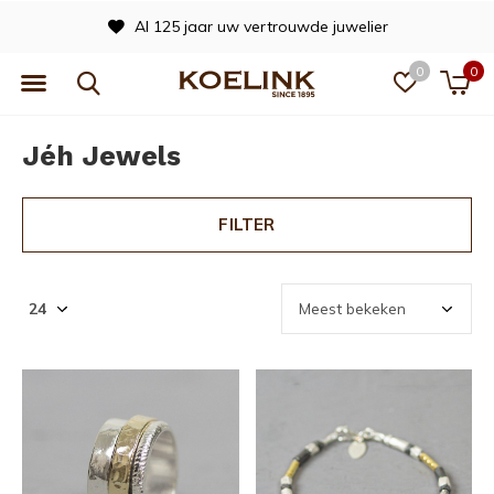
Al 125 jaar uw vertrouwde juwelier
0
0
Jéh Jewels
FILTER