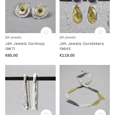
Jéh Jewels
Jéh Jewels
Jéh Jewels Oorknop
Jéh Jewels Oorstekers
19671
19645
€65,00
€119,00