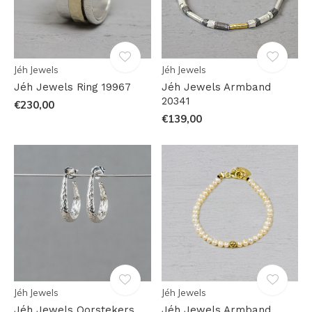
Jéh Jewels
Jéh Jewels
Jéh Jewels Ring 19967
Jéh Jewels Armband
20341
€230,00
€139,00
Jéh Jewels
Jéh Jewels
Jéh Jewels Oorstekers
Jéh Jewels Armband