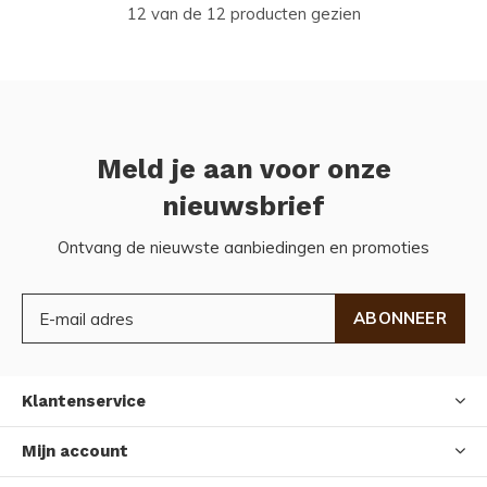
12 van de 12 producten gezien
Meld je aan voor onze
nieuwsbrief
Ontvang de nieuwste aanbiedingen en promoties
ABONNEER
Klantenservice
Mijn account