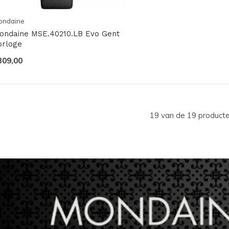
ondaine
ondaine MSE.40210.LB Evo Gent
orloge
309,00
19 van de 19 product