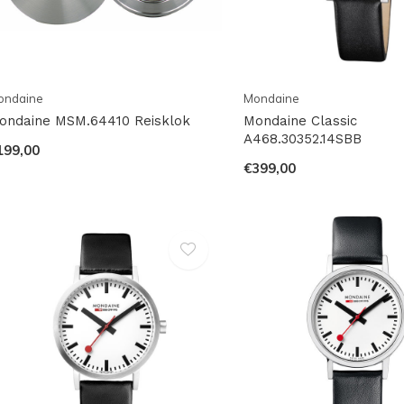
ondaine
Mondaine
ondaine MSM.64410 Reisklok
Mondaine Classic
A468.30352.14SBB
199,00
€399,00