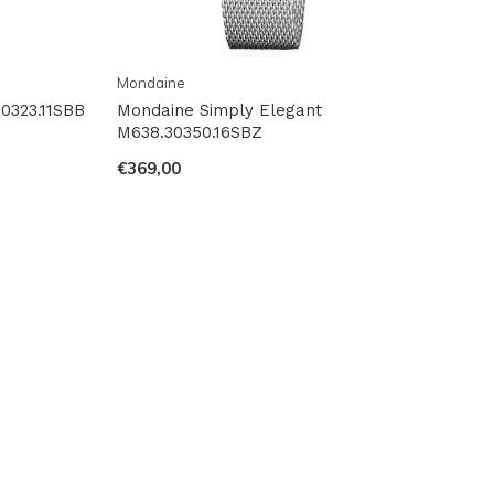
Mondaine
0323.11SBB
Mondaine Simply Elegant
M638.30350.16SBZ
€369,00