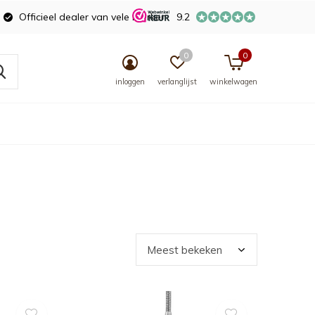
Officieel dealer van vele merken
9.2
0
0
inloggen
verlanglijst
winkelwagen