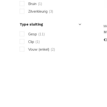
Bruin
(1)
Zilverkleurig
(3)
Type sluiting
M
M
Gesp
(11)
€
Clip
(1)
Vouw (enkel)
(2)