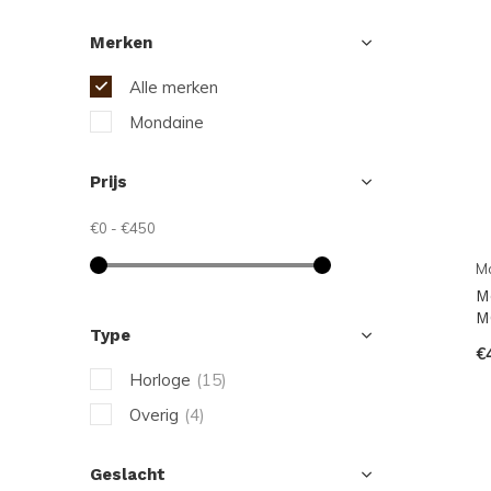
Merken
Alle merken
Mondaine
Prijs
€0
-
€450
M
M
M
Type
€
Horloge
(15)
Overig
(4)
Geslacht