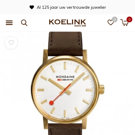
Al 125 jaar uw vertrouwde juwelier
0
0