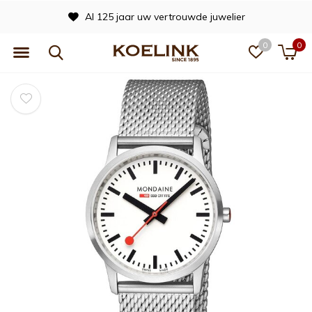
Al 125 jaar uw vertrouwde juwelier
0
0