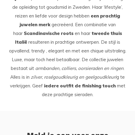
de opleiding tot goudsmid in Zweden. Haar ‘lifestyle’,
reizen en liefde voor design hebben
een prachtig
juwelen merk
gecreëerd. Een combinatie van
haar
Scandinavische roots
en haar
tweede thuis
Italië
resulteren in prachtige ontwerpen. De stijl is
opvallend, trendy , elegant en met een chique uitstraling.
Luxe, maar toch heel betaalbaar. De collectie juwelen
bestaat uit
armbanden, colliers, oorsieraden en ringen
.
Alles is in
zilver, roségoudkleurig en geelgoudkleuri
g te
verkrijgen. Geef
iedere outfit de finishing touch
met
deze prachtige sieraden.