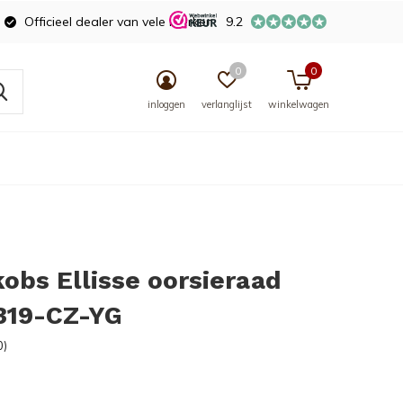
Officieel dealer van vele merken
9.2
0
0
inloggen
verlanglijst
winkelwagen
kobs Ellisse oorsieraad
319-CZ-YG
0)