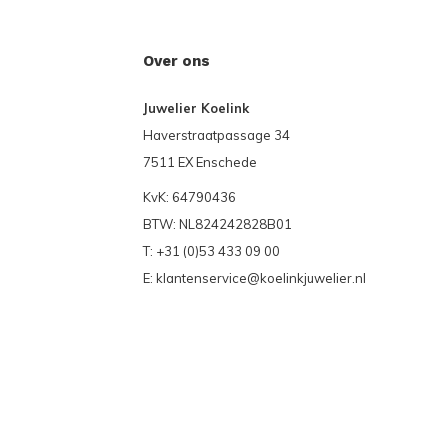
Over ons
Juwelier Koelink
Haverstraatpassage 34
7511 EX Enschede
KvK: 64790436
BTW: NL824242828B01
T: +31 (0)53 433 09 00
E:
klantenservice@koelinkjuwelier.nl