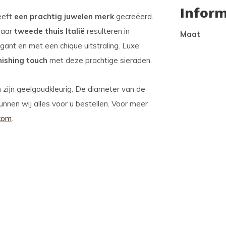
Inform
eeft
een prachtig juwelen merk
gecreëerd.
haar
tweede thuis Italië
resulteren in
Maat
egant en met een chique uitstraling. Luxe,
inishing touch
met deze prachtige sieraden.
n zijn geelgoudkleurig. De diameter van de
 kunnen wij alles voor u bestellen. Voor meer
com
.