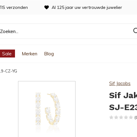
TIS verzonden
Al 125 jaar uw vertrouwde juwelier
Sale
Merken
Blog
319-CZ-YG
Sif Jacobs
Sif Ja
SJ-E2
(