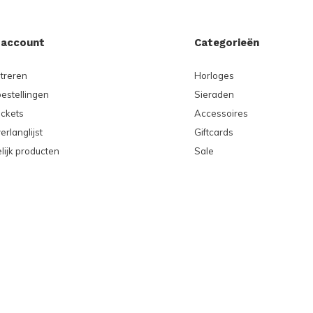
 account
Categorieën
treren
Horloges
bestellingen
Sieraden
ickets
Accessoires
erlanglijst
Giftcards
lijk producten
Sale