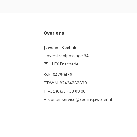
Over ons
Juwelier Koelink
Haverstraatpassage 34
7511 EX Enschede
KvK: 64790436
BTW: NL824242828B01
T: +31 (0)53 433 09 00
E:
klantenservice@koelinkjuwelier.nl