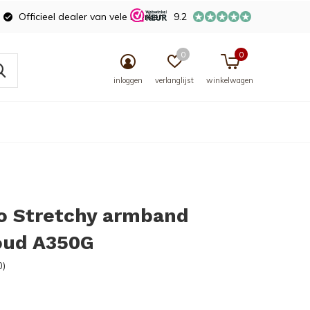
Officieel dealer van vele merken
9.2
0
0
inloggen
verlanglijst
winkelwagen
o Stretchy armband
oud A350G
0)