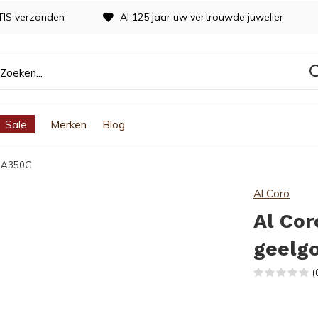
TIS verzonden
Al 125 jaar uw vertrouwde juwelier
Sale
Merken
Blog
d A350G
Al Coro
Al Cor
geelg
(