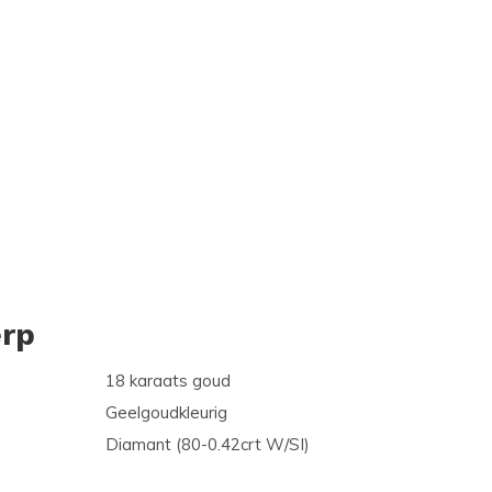
rp
18 karaats goud
Geelgoudkleurig
Diamant (80-0.42crt W/SI)