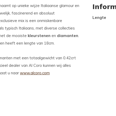
Inform
ichaamt op unieke wijze Italiaanse glamour en
ouwelijk, fascinerend en absoluut
Lengte
lusieve mix is ​​een onmiskenbare
 typisch Italiaans, met diverse collecties
et de mooiste
kleurstenen
en
diamanten
.
en heeft een lengte van 18cm.
amanten met een totaalgewicht van 0.42crt
icieel dealer van Al Coro kunnen wij alles
gaat u naar
www.alcoro.com