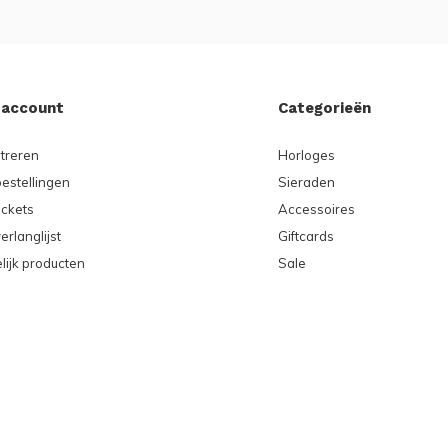
 account
Categorieën
treren
Horloges
bestellingen
Sieraden
ickets
Accessoires
erlanglijst
Giftcards
lijk producten
Sale