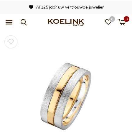
Al 125 jaar uw vertrouwde juwelier
0
0