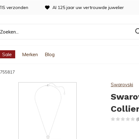
TIS verzonden
Al 125 jaar uw vertrouwde juwelier
Sale
Merken
Blog
 5755817
Swarovski
Swarov
Collie
(