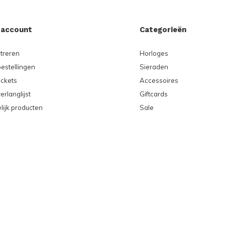
 account
Categorieën
treren
Horloges
bestellingen
Sieraden
ickets
Accessoires
erlanglijst
Giftcards
lijk producten
Sale