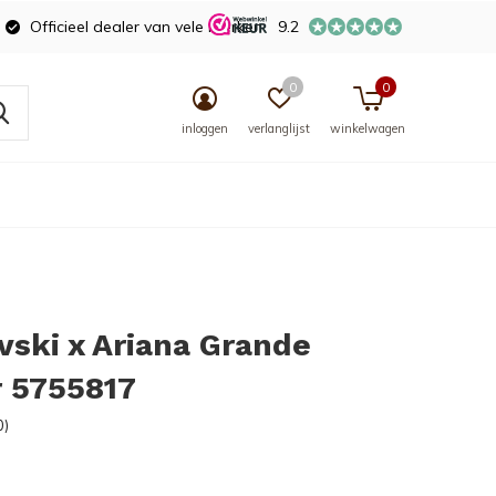
Officieel dealer van vele merken
9.2
0
0
inloggen
verlanglijst
winkelwagen
ski x Ariana Grande
r 5755817
0)