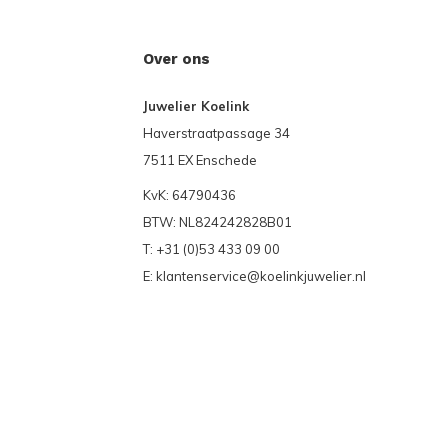
Over ons
Juwelier Koelink
Haverstraatpassage 34
7511 EX Enschede
KvK: 64790436
BTW: NL824242828B01
T: +31 (0)53 433 09 00
E:
klantenservice@koelinkjuwelier.nl