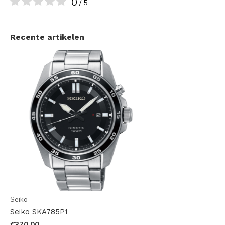
0
/ 5
Recente artikelen
Seiko
Seiko SKA785P1
€370,00