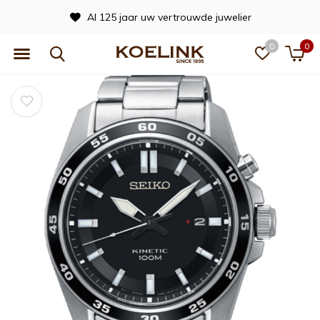
Al 125 jaar uw vertrouwde juwelier
0
0