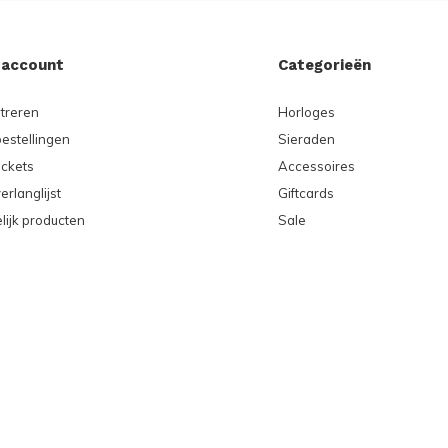
 account
Categorieën
treren
Horloges
bestellingen
Sieraden
ickets
Accessoires
erlanglijst
Giftcards
lijk producten
Sale