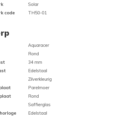
rk
Solar
rk code
TH50-01
rp
Aquaracer
Rond
ast
34 mm
ast
Edelstaal
Zilverkleurig
plaat
Parelmoer
plaat
Rond
Saffierglas
 horloge
Edelstaal