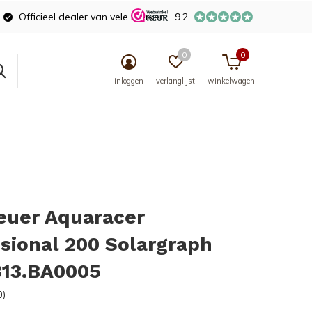
Officieel dealer van vele merken
9.2
0
0
inloggen
verlanglijst
winkelwagen
euer Aquaracer
sional 200 Solargraph
13.BA0005
0)