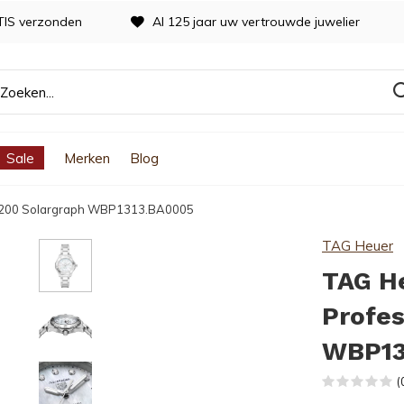
TIS verzonden
Al 125 jaar uw vertrouwde juwelier
Sale
Merken
Blog
l 200 Solargraph WBP1313.BA0005
TAG Heuer
TAG H
Profes
WBP13
(