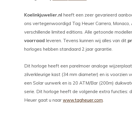
Koelinkjuwelier.nl
heeft een zeer gevarieerd aanb
ons vertegenwoordigd Tag Heuer Carrera, Monaco, Au
verschillende limited editions. Alle getoonde modell
voorraad
leveren. Tevens kunnen wij alles van dit
p
horloges hebben standaard 2 jaar garantie.
Dit horloge heeft een parelmoer analoge wijzerpla
zilverkleurige kast (34 mm diameter) en is voorzien v
een Solar uurwerk en is 20 ATM/Bar (200m) duikwater
serie. Dit horloge heeft de volgende extra functies
Heuer gaat u naar
www.tagheuer.com
.