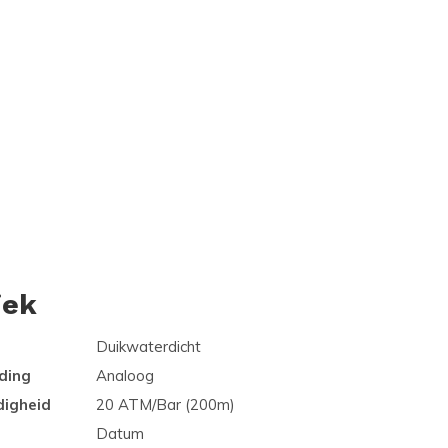
iek
Duikwaterdicht
ding
Analoog
digheid
20 ATM/Bar (200m)
Datum