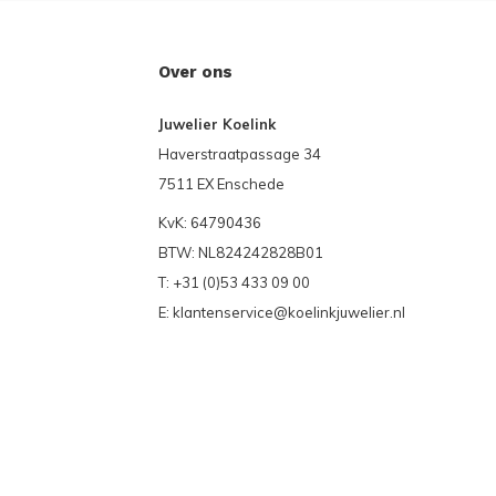
Over ons
Juwelier Koelink
Haverstraatpassage 34
7511 EX Enschede
KvK: 64790436
BTW: NL824242828B01
T: +31 (0)53 433 09 00
E:
klantenservice@koelinkjuwelier.nl