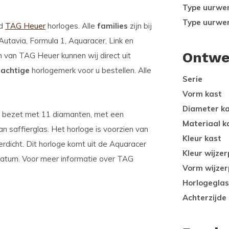
Type uurwe
Type uurwe
od
TAG Heuer
horloges. Alle
families
zijn bij
tavia, Formula 1, Aquaracer, Link en
Ontwe
en van TAG Heuer kunnen wij direct uit
rachtige
horlogemerk voor u bestellen. Alle
Serie
Vorm kast
Diameter k
at bezet met 11 diamanten, met een
Materiaal k
an saffierglas. Het horloge is voorzien van
Kleur kast
dicht. Dit horloge komt uit de Aquaracer
Kleur wijzer
: datum. Voor meer informatie over TAG
Vorm wijzer
Horlogeglas
Achterzijde