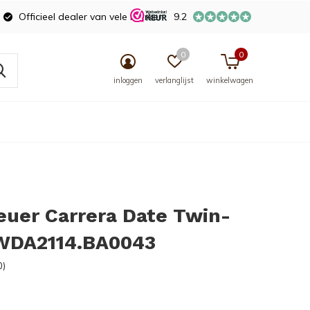
Officieel dealer van vele merken
9.2
0
0
inloggen
verlanglijst
winkelwagen
uer Carrera Date Twin-
WDA2114.BA0043
0)