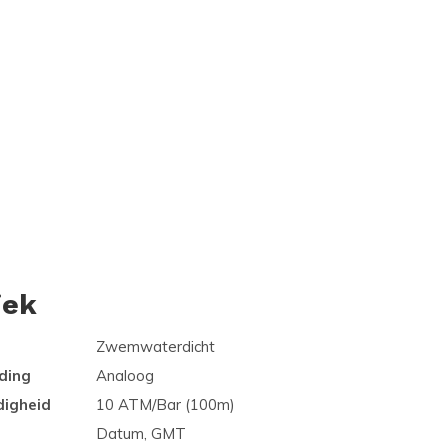
iek
Zwemwaterdicht
ding
Analoog
digheid
10 ATM/Bar (100m)
Datum, GMT