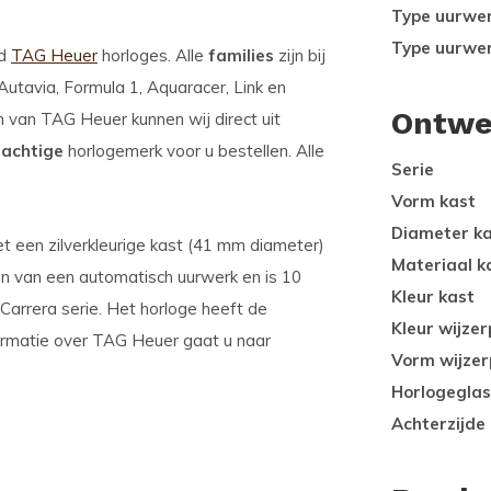
Type uurwe
Type uurwe
od
TAG Heuer
horloges. Alle
families
zijn bij
tavia, Formula 1, Aquaracer, Link en
Ontwe
en van TAG Heuer kunnen wij direct uit
rachtige
horlogemerk voor u bestellen. Alle
Serie
Vorm kast
Diameter k
t een zilverkleurige kast (41 mm diameter)
Materiaal k
ien van een automatisch uurwerk en is 10
Kleur kast
Carrera serie. Het horloge heeft de
Kleur wijzer
ormatie over TAG Heuer gaat u naar
Vorm wijzer
Horlogeglas
Achterzijde