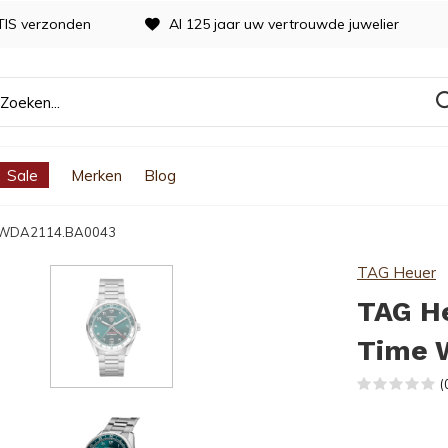
TIS verzonden
Al 125 jaar uw vertrouwde juwelier
Sale
Merken
Blog
me WDA2114.BA0043
TAG Heuer
TAG He
Time 
(