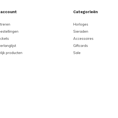
 account
Categorieën
treren
Horloges
bestellingen
Sieraden
ickets
Accessoires
erlanglijst
Giftcards
lijk producten
Sale