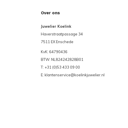
Over ons
Juwelier Koelink
Haverstraatpassage 34
7511 EX Enschede
KvK: 64790436
BTW: NL824242828B01
T: +31 (0)53 433 09 00
E:
klantenservice@koelinkjuwelier.nl