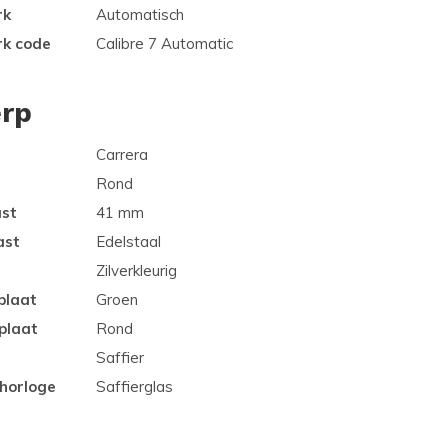
rk
Automatisch
rk code
Calibre 7 Automatic
rp
Carrera
Rond
ast
41 mm
ast
Edelstaal
Zilverkleurig
plaat
Groen
plaat
Rond
Saffier
 horloge
Saffierglas