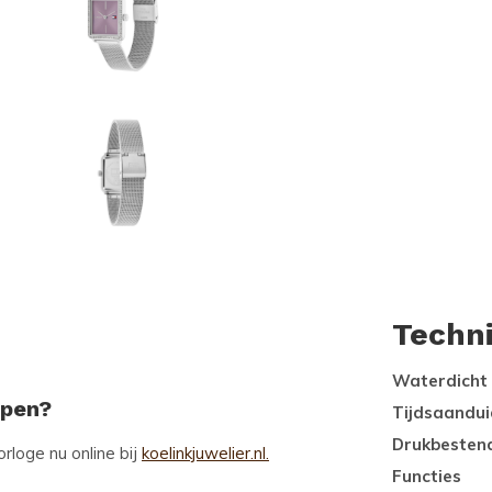
Techn
Waterdicht
open?
Tijdsaandui
Drukbesten
loge nu online bij
koelinkjuwelier.nl.
Functies