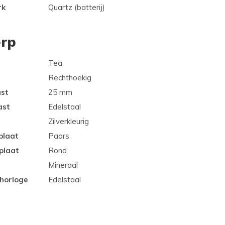
rk
Quartz (batterij)
rp
Tea
Rechthoekig
ast
25 mm
ast
Edelstaal
Zilverkleurig
plaat
Paars
plaat
Rond
Mineraal
 horloge
Edelstaal