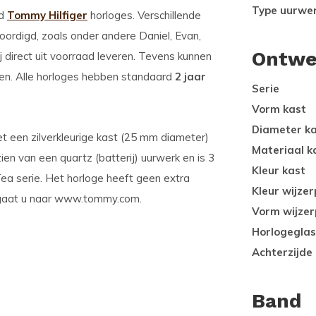
Type uurwe
od
Tommy Hilfiger
horloges. Verschillende
oordigd, zoals onder andere Daniel, Evan,
Ontwe
 direct uit voorraad leveren. Tevens kunnen
llen. Alle horloges hebben standaard
2 jaar
Serie
Vorm kast
Diameter k
t een zilverkleurige kast (25 mm diameter)
Materiaal k
ien van een quartz (batterij) uurwerk en is 3
Kleur kast
ea serie. Het horloge heeft geen extra
Kleur wijzer
r gaat u naar www.tommy.com.
Vorm wijzer
Horlogeglas
Achterzijde
Band