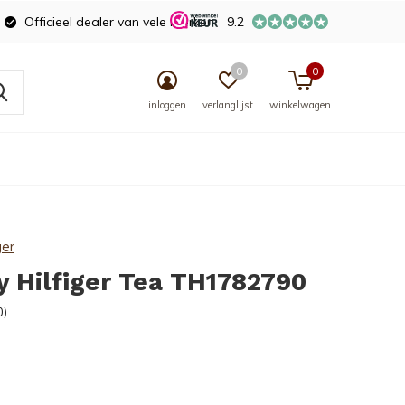
Officieel dealer van vele merken
9.2
0
0
inloggen
verlanglijst
winkelwagen
ger
 Hilfiger Tea TH1782790
0)