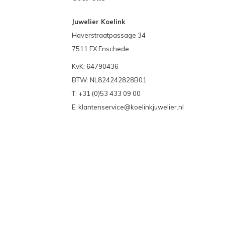
Juwelier Koelink
Haverstraatpassage 34
7511 EX Enschede
KvK: 64790436
BTW: NL824242828B01
T: +31 (0)53 433 09 00
E:
klantenservice@koelinkjuwelier.nl