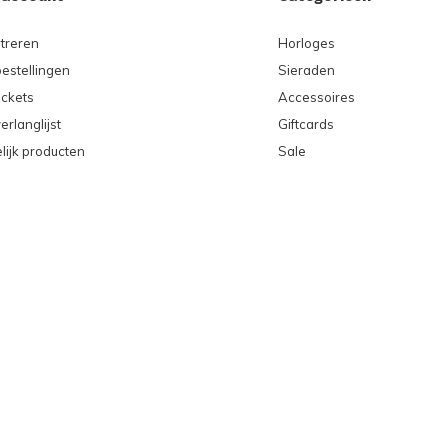
treren
Horloges
bestellingen
Sieraden
ickets
Accessoires
erlanglijst
Giftcards
lijk producten
Sale