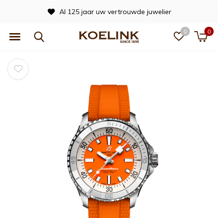
Al 125 jaar uw vertrouwde juwelier
0
0