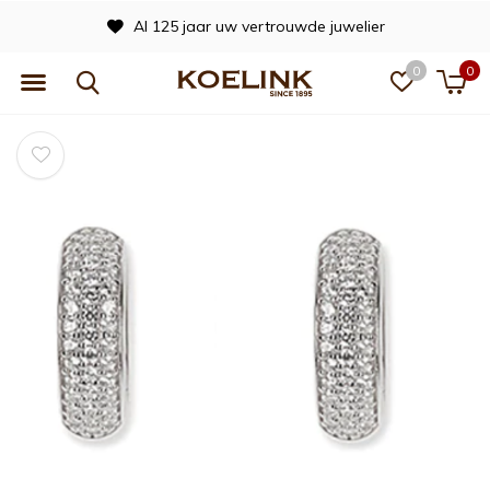
Al 125 jaar uw vertrouwde juwelier
0
0