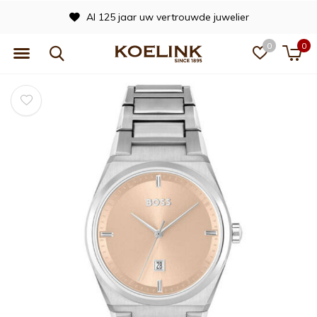
Al 125 jaar uw vertrouwde juwelier
0
0